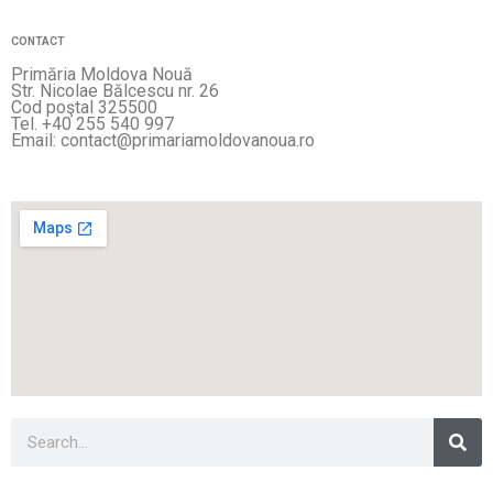
CONTACT
Primăria Moldova Nouă
Str. Nicolae Bălcescu nr. 26
Cod poştal 325500
Tel. +40 255 540 997
Email: contact@primariamoldovanoua.ro
Sea
Search