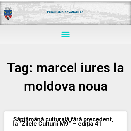
Skip
to
content
PrimăriaMoldovaNouă.ro
Menu
Tag: marcel iures la
moldova noua
Săptămână culturală fără precedent,
la “Zilele Culturii M9” – ediția 41