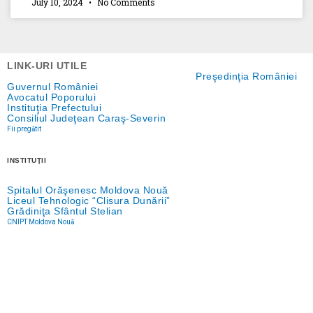
July 10, 2024
No Comments
LINK-URI UTILE
Preşedinţia României
Guvernul României
Avocatul Poporului
Instituţia Prefectului
Consiliul Judeţean Caraş-Severin
Fii pregătit
INSTITUŢII
Spitalul Orăşenesc Moldova Nouă
Liceul Tehnologic “Clisura Dunării”
Grădiniţa Sfântul Stelian
CNIPT Moldova Nouă