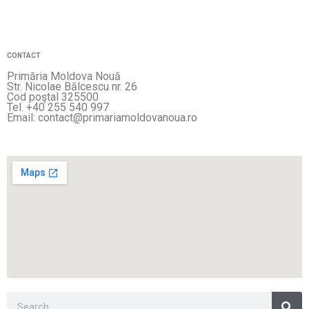
CONTACT
Primăria Moldova Nouă
Str. Nicolae Bălcescu nr. 26
Cod poştal 325500
Tel. +40 255 540 997
Email: contact@primariamoldovanoua.ro
Sea
Search