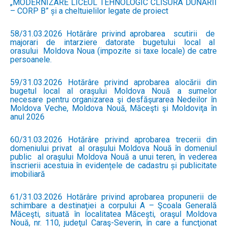
„MODERNIZARE LICEUL TEHNOLOGIC CLISURA DUNĂRII
– CORP B” și a cheltuielilor legate de proiect
58/31.03.2026 Hotărâre privind aprobarea scutirii de
majorari de intarziere datorate bugetului local al
orasului Moldova Noua (impozite si taxe locale) de catre
persoanele.
59/31.03.2026 Hotărâre privind aprobarea alocării din
bugetul local al oraşului Moldova Nouă a sumelor
necesare pentru organizarea şi desfăşurarea Nedeilor în
Moldova Veche, Moldova Nouă, Măceşti şi Moldoviţa în
anul 2026
60/31.03.2026 Hotărâre privind aprobarea trecerii din
domeniului privat al orașului Moldova Nouă în domeniul
public al oraşului Moldova Nouă a unui teren, în vederea
înscrierii acestuia în evidențele de cadastru și publicitate
imobiliară
61/31.03.2026 Hotărâre privind aprobarea propunerii de
schimbare a destinaţiei a corpului A – Şcoala Generală
Măceşti, situată în localitatea Măceşti, oraşul Moldova
Nouă, nr. 110, judeţul Caraş-Severin, în care a funcţionat