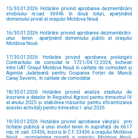
15/30.01.2026 Hotărâre privind aprobarea dezmembrării
imobilului nr.cad. 36946 în două loturi, aparținând
domeniului privat al orașului Moldova Nouă
16/30.01.2026 Hotărâre privind aprobarea dezmembrării
unui teren aparţinând domeniului public al oraşului
Moldova Nouă
17/30.01.2026 Hotărâre privind aprobarea prelungirii
Contractului de comodat nr. 1721/04.12.2024, încheiat
între UAT Orașul Moldova Nouă în calitate de comodant și
Agenția Județeană pentru Ocuparea Forței de Muncă
Caraș Severin, în calitate de comodatar
18/30.01.2026 Hotărâre privind analiza stadiului de
înscriere a datelor în Registrul Agricol pentru trimestrul IV
al anului 2025 și stabilirea măsurilor pentru eficientizarea
acestei activități pentru trimestrul I anul 2026
19/30.01.2026 Hotărâre privind aprobarea vânzării prin
licitație publică a unui imobil teren în suprafață de 6617
mp, nr. cad. 33436, înscris în C.F. 33436 a orașului Moldova
Nouă, proprietatea privată a orașului Moldova Nouă,