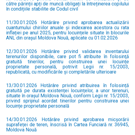
către părinții apți de muncă obligați la întreținerea copilului
în condițiile stabilite de Codul civil
11/30.01.2026 Hotărâre privind aprobarea actualizării
cuantumului chiriilor anuale și indexarea acestora cu rata
inflației pe anul 2025, pentru locuințele situate în blocurile
ANL din orașul Moldova Nouă, aplicate cu 01.02.2026
12/30.01.2026 Hotărâre privind validarea inventarului
terenurilor disponibile, care pot fi atribuite în folosinţă
gratuită tinerilor, pentru construirea unei locuințe
proprietate personală, potrivit Legii nr. 15/2003,
republicată, cu modificările și completările ulterioare
13/30.01.2026 Hotărâre privind atribuirea în folosință
gratuită pe durata existenței locuințelor, a unor terenuri,
situate în orașul Moldova Nouă, conform Legii nr. 15/2003,
privind sprijinul acordat tinerilor pentru construirea unei
locuințe proprietate personală
14/30.01.2026 Hotărâre privind aprobarea micșorării
suprafeței de teren, înscrisă în Cartea Funciară nr. 36945,
Moldova Nouă