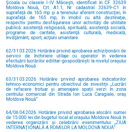
Şcoala cu clasele I-IV Măceşti, identificat în CF. 32639
Moldova Nouă, Crt. A1.1, Nr. cadastral 32639-C1 în
suprafaţă de 165 mp şi a terenului aferent construcţiei, în
suprafaţă de 165 mp, în imobil cu altă destinaţie,
respectiv pentru desfăşurarea unor activităţi de utilitate
publică: asistenţă religioasă, spirituală, asistenţă socială,
programe de caritate, asistenţă culturală, medicală,
învăţământ, sport, acţiuni umanitare
62/31.03.2026 Hotărâre privind aprobarea achiziționării de
servicii de închiriere utilaje cu operator în vederea
efectuării lucrărilor edilitar-gospodărești la nivelul orașului
Moldova Nouă
63/31.03.2026 Hotărâre privind aprobarea indicatorilor
tehnico-economici pentru obiectivul de investiții ,,Lucrări
de refacere trotuar și amenajare spații verzi în zona
centrului comercial din Strada Ion Luca Caragiale, oraș
Moldova Nouă”
64/06.04.2026 Hotărâre privind aprobarea alocării sumei
de 15.000 lei din bugetul local al orașului Moldova Nouă în
vederea organizării și celebrării evenimentului „ZIUA
INTERNAȚIONALĂ A ROMILOR LA MOLDOVA NOUĂ”