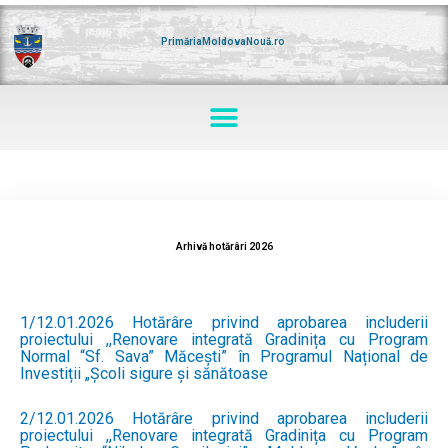
Skip
to
content
PrimăriaMoldovaNouă.ro
Menu
Arhivă hotărâri 2026
1/12.01.2026 Hotărâre privind aprobarea includerii
proiectului ,,Renovare integrată Gradinița cu Program
Normal “Sf. Sava” Măcești” în Programul Național de
Investiții „Școli sigure și sănătoase
2/12.01.2026 Hotărâre privind aprobarea includerii
proiectului ,,Renovare integrată Gradinița cu Program