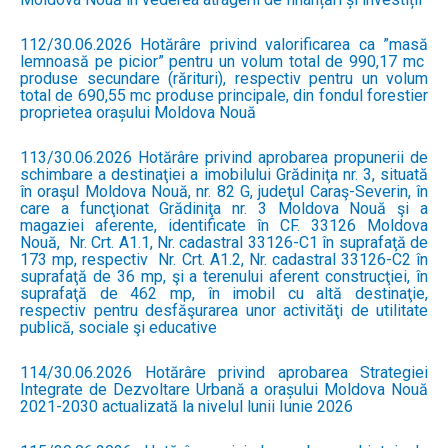
112/30.06.2026 Hotărâre privind valorificarea ca ”masă
lemnoasă pe picior” pentru un volum total de 990,17 mc
produse secundare (rărituri), respectiv pentru un volum
total de 690,55 mc produse principale, din fondul forestier
proprietea orașului Moldova Nouă
113/30.06.2026 Hotărâre privind aprobarea propunerii de
schimbare a destinaţiei a imobilului Grădiniţa nr. 3, situată
în oraşul Moldova Nouă, nr. 82 G, judeţul Caraş-Severin, în
care a funcţionat Grădiniţa nr. 3 Moldova Nouă şi a
magaziei aferente, identificate în CF. 33126 Moldova
Nouă, Nr. Crt. A1.1, Nr. cadastral 33126-C1 în suprafaţă de
173 mp, respectiv Nr. Crt. A1.2, Nr. cadastral 33126-C2 în
suprafaţă de 36 mp, şi a terenului aferent construcţiei, în
suprafaţă de 462 mp, în imobil cu altă destinaţie,
respectiv pentru desfăşurarea unor activităţi de utilitate
publică, sociale şi educative
114/30.06.2026 Hotărâre privind aprobarea Strategiei
Integrate de Dezvoltare Urbană a orașului Moldova Nouă
2021-2030 actualizată la nivelul lunii Iunie 2026