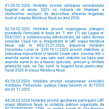
41/26.02.2026 Hotărâre privind utilizarea excedentului
bugetar al anului 2025 ca măsură de finanțare a
cheltuielilor secțiunii de dezvoltare aferente bugetului
local al orașului Moldova Nouă pe anul 2026
42/26.02.2026 Hotărâre privind respingerea plângerii
prealabile formulată în baza art. 7, alin. (1) din Legea nr.
554/2001 a contenciosului administrativ, de către domnul
consilier Ciucă Ion și înregistrată la UAT orașul Moldova
Nouă sub nr. 665/22.01.2026, împotriva Hotărârii
Consiliului Local nr. 239/19.12.2025 privind stabilirea şi
indexarea impozitelor şi taxelor locale care constau într-o
anumită sumă în lei sau care sunt stabilite pe baza unei
anumite sume în lei, a taxelor speciale, precum şi limitele
amenzilor care se fac venit la bugetul local, pentru anul
fiscal 2026 în orasul Moldova Nouă
43/26.02.2026 Hotărâre privind soluționarea solicitării
Instituției Prefectului Județul Caraș-Severin nr. 8/15520
din 03.11.2025
44/26.02.2026 Hotărâre privind aprobarea participării UAT
orașul Moldova Nouă la licitațiile publice organizate de
RTZ&PARTNERS SPRL cu sediul social în Cluj-Napoca,