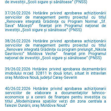
de investiții ,,Școli sigure și sănătoase” (PNSS)
37/26.02.2026 Hotărâre privind aprobarea achiziționării
serviciilor de management pentru proiectul cu titlul
,,Renovare integrată Grădinița cu Program Normal ,,Sf.
Sava” Măcești” finanțat prin Programul național de
investiții ,,Școli sigure și sănătoase” (PNSS)
38/26.02.2026 Hotărâre privind aprobarea achiziționării
serviciilor de management pentru proiectul cu titlul
,,Renovare integrată Grădinița cu program prelungit ,,Nikola
Gavrilovici” Moldova Veche” finanțat prin Programul
național de investiții ,,Școli sigure și sănătoase” (PNSS)
39/26.02.2026 Hotărâre privind aprobarea dezmembrării
imobilului nr.cad. 32811 în două loturi, situat în intravilan
oraș Moldova Nouă, județul Caraș-Severin
40/26.02.2026 Hotărâre privind aprobarea achiziţionarii
serviciilor de elaborare a documentaţiilor tehnico-
economice și a cererii de finanțare pentru investiția cu
titlul ,,Modernizarea spațiilor verzi din zona centrala a
falezei Dunării, oraș Moldova Nouă”