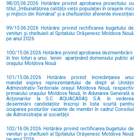
98/05.06.2026 Hotărâre privind aprobarea proiectului cu
titlul ,,Îmbunatățirea calității vieții populației în orașele mici
și mijlocii din România” și a cheltuielilor aferente investiției
99/15.06.2026 Hotărâre privind rectificarea bugetului de
venituri și cheltuieli al Spitalului Orășenesc Moldova Nouă
pe anul 2026
100/15.06.2026 Hotărâre privind aprobarea dezmembrării
în trei loturi a unui teren aparţinând domeniului public al
oraşului Moldova Nouă
101/15.06.2026 Hotărâre privind încredințarea unui
mandat expres reprezentantului de drept al Unității
Administrativ-Teritoriale orașul Moldova Nouă, respectiv
primarului orașului Moldova Nouă, în Adunarea Generală a
Acționarilor la S.C. AQUACARAȘ S.A. în vederea
desemnării candidaților înscriși în lista scurtă pentru
ocuparea posturilor vacante de membri în cadrul Consiliul
de Administrație al societății
102/16.06.2026 Hotărâre privind rectificarea bugetului de
venituri și cheltuieli al Spitalului Orășenesc Moldova Nouă
pe anul 2026