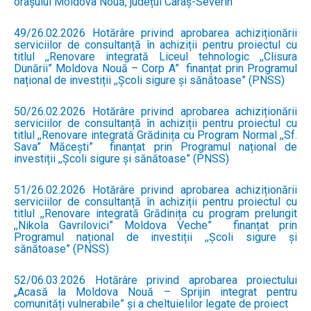
orașului Moldova Nouă, județul Caraș-Severin
49/26.02.2026 Hotărâre privind aprobarea achiziționării
serviciilor de consultanță în achiziții pentru proiectul cu
titlul ,,Renovare integrată Liceul tehnologic ,,Clisura
Dunării” Moldova Nouă – Corp A” finanțat prin Programul
național de investiții ,,Școli sigure și sănătoase” (PNSS)
50/26.02.2026 Hotărâre privind aprobarea achiziționării
serviciilor de consultanță în achiziții pentru proiectul cu
titlul ,,Renovare integrată Grădinița cu Program Normal ,,Sf.
Sava” Măcești” finanțat prin Programul național de
investiții ,,Școli sigure și sănătoase” (PNSS)
51/26.02.2026 Hotărâre privind aprobarea achiziționării
serviciilor de consultanță în achiziții pentru proiectul cu
titlul ,,Renovare integrată Grădinița cu program prelungit
,,Nikola Gavrilovici” Moldova Veche” finanțat prin
Programul național de investiții ,,Școli sigure și
sănătoase” (PNSS)
52/06.03.2026 Hotărâre privind aprobarea proiectului
„Acasă la Moldova Nouă – Sprijin integrat pentru
comunități vulnerabile” și a cheltuielilor legate de proiect