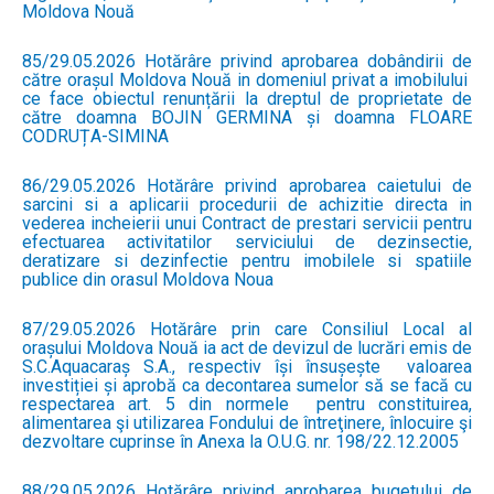
Moldova Nouă
85/29.05.2026 Hotărâre privind aprobarea dobândirii de
către orașul Moldova Nouă in domeniul privat a imobilului
ce face obiectul renunțării la dreptul de proprietate de
către doamna BOJIN GERMINA și doamna FLOARE
CODRUȚA-SIMINA
86/29.05.2026 Hotărâre privind aprobarea caietului de
sarcini si a aplicarii procedurii de achizitie directa in
vederea incheierii unui Contract de prestari servicii pentru
efectuarea activitatilor serviciului de dezinsectie,
deratizare si dezinfectie pentru imobilele si spatiile
publice din orasul Moldova Noua
87/29.05.2026 Hotărâre prin care Consiliul Local al
orașului Moldova Nouă ia act de devizul de lucrări emis de
S.C.Aquacaraș S.A., respectiv își însușește valoarea
investiției și aprobă ca decontarea sumelor să se facă cu
respectarea art. 5 din normele pentru constituirea,
alimentarea şi utilizarea Fondului de întreţinere, înlocuire şi
dezvoltare cuprinse în Anexa la O.U.G. nr. 198/22.12.2005
88/29.05.2026 Hotărâre privind aprobarea bugetului de