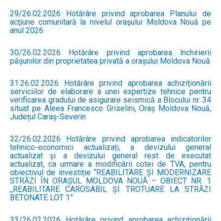
29/26.02.2026 Hotărâre privind aprobarea Planului de
acţiune comunitară la nivelul oraşului Moldova Nouă pe
anul 2026
30/26.02.2026 Hotărâre privind aprobarea închirierii
pășunilor din proprietatea privată a orașului Moldova Nouă
31.26.02.2026 Hotărâre privind aprobarea achiziționării
serviciilor de elaborare a unei expertize tehnice pentru
verificarea gradului de asigurare seismică a Blocului nr. 34
situat pe Aleea Francesco Griselini, Oraș Moldova Nouă,
Județul Caraș-Severin
32/26.02.2026 Hotărâre privind aprobarea indicatorilor
tehnico-economici actualizați, a devizului general
actualizat și a devizului general rest de executat
actualizat, ca urmare a modificării cotei de TVA, pentru
obiectivul de investiție “REABILITARE ȘI MODERNIZARE
STRĂZI ÎN ORAȘUL MOLDOVA NOUĂ – OBIECT NR. 1
,,REABILITARE CAROSABIL ȘI TROTUARE LA STRĂZI
BETONATE LOT 1”
33/26.02.2026 Hotărâre privind aprobarea achiziționării