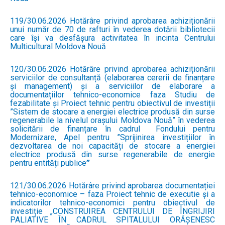
119/30.06.2026 Hotărâre privind aprobarea achiziționării
unui număr de 70 de rafturi în vederea dotării bibliotecii
care își va desfășura activitatea în incinta Centrului
Multicultural Moldova Nouă
120/30.06.2026 Hotărâre privind aprobarea achiziționării
serviciilor de consultanță (elaborarea cererii de finanțare
și management) și a serviciilor de elaborare a
documentațiilor tehnico-economice faza Studiu de
fezabilitate și Proiect tehnic pentru obiectivul de investiții
”Sistem de stocare a energiei electrice produsă din surse
regenerabile la nivelul orașului Moldova Nouă” în vederea
solicitării de finanțare în cadrul Fondului pentru
Modernizare, Apel pentru ”Sprijinirea investițiilor în
dezvoltarea de noi capacități de stocare a energiei
electrice produsă din surse regenerabile de energie
pentru entități publice
”
121/30.06.2026 Hotărâre privind aprobarea documentației
tehnico-economice – faza Proiect tehnic de executie și a
indicatorilor tehnico-economici pentru obiectivul de
investiție „CONSTRUIREA CENTRULUI DE ÎNGRIJIRI
PALIATIVE ÎN CADRUL SPITALULUI ORĂȘENESC