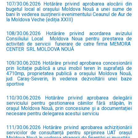
107/30.06.2026 Hotărâre privind aprobarea alocării din
bugetul local al orașului Moldova Nouă a unei sume de
bani în vederea susținerii evenimentului Ceaunul de Aur de
la Moldova Veche (ediția XXIII)
108/30.06.2026 Hotărâre privind acordarea avizului
Consiliului Local Moldova Noua pentru prestarea de
activitati de servicii funerare de catre firma MEMORA
CENTER SRL MOLDOVA NOUĂ
109/30.06.2026 Hotărâre privind aprobarea concesionării
prin licitație publică a unui imobil teren în suprafață de
4710mp, proprietatea publică a orașului Moldova Nouă,
jud. Caraș-Severin, în vederea dezvoltării unei baze
sportive
110/30.06.2026 Hotărâre privind aprobarea delegării
serviciului pentru gestionarea câinilor fără stăpân, în
orașul Moldova Nouă, prin concesiune și a documentației
necesare pentru delegarea acestui serviciu
111/30.06.2026 Hotărâre privind aprobarea achiziționării
serviciilor de consultanță pentru sprijinirea UAT orașul
Moldova Nouă în vederea atragerii de finanțări și investiții