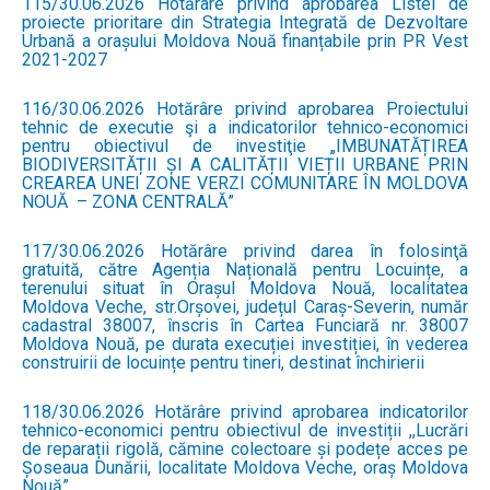
115/30.06.2026 Hotărâre privind aprobarea Listei de
proiecte prioritare din Strategia Integrată de Dezvoltare
Urbană a orașului Moldova Nouă finanțabile prin PR Vest
2021-2027
116/30.06.2026 Hotărâre privind aprobarea Proiectului
tehnic de executie şi a indicatorilor tehnico-economici
pentru obiectivul de investiţie „IMBUNATĂȚIREA
BIODIVERSITĂȚII ȘI A CALITĂȚII VIEȚII URBANE PRIN
CREAREA UNEI ZONE VERZI COMUNITARE ÎN MOLDOVA
NOUĂ – ZONA CENTRALĂ”
117/30.06.2026 Hotărâre privind darea în folosinţă
gratuită, către Agenția Națională pentru Locuințe, a
terenului situat în Orașul Moldova Nouă, localitatea
Moldova Veche, str.Orșovei, județul Caraș-Severin, număr
cadastral 38007, înscris în Cartea Funciară nr. 38007
Moldova Nouă, pe durata execuției investiției, în vederea
construirii de locuințe pentru tineri, destinat închirierii
118/30.06.2026 Hotărâre privind aprobarea indicatorilor
tehnico-economici pentru obiectivul de investiții ,,Lucrări
de reparații rigolă, cămine colectoare și podețe acces pe
Șoseaua Dunării, localitate Moldova Veche, oraș Moldova
Nouă”