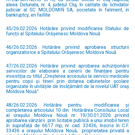
aleea Detunata, nr. 4, județul Cluj, în calitate de lichidator
judiciar al SC MOLDOMIN SA, societate în faliment, in
bankruptcy, en faillite
45/26.02.2026 Hotărâre privind modificarea Statului de
funcții al Spitalului Orășenesc Moldova Nouă
46/26.02.2026 Hotărâre privind aprobarea structurii
organizatorice a Spitalului Orășenesc Moldova Nouă
47/26.02.2026 Hotărâre privind aprobarea achiziţionării
serviciilor de elaborare a cererii de finanțare pentru
investiția cu titlul ,,Creșterea accesului la servicii medicale
pentru copii și tineri prin dotarea cabinetelor școlare
organizate în unitățile de învățământ de la nivelul UAT oraș
Moldova Nouă”
48/26.02.2026 Hotărâre pentru modificarea și
completarea articolului 10 din Hotărârea Consiliului Local
al orașului Moldova Nouă nr. 19/30.01.2026 privind
aprobarea vânzării prin licitație publică a unui imobil teren
în suprafață de 6617 mp, nr. cad. 33436, înscris în C.F.
33436 a orașului Moldova Nouă, proprietatea privată a