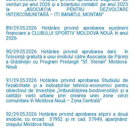
venituri pe anul 2026 și a bilanțului contabil pe anul 2025
la ,,ASOCIAȚIA PENTRU DEZVOLTARE
INTERCOMUNITARĂ – ITI BANATUL MONTAN”
89/29.05.2026 Hotărâre privind aprobarea susținerii
financiare a CLUBULUI SPORTIV MOLDOVA NOUĂ în anul
2026
90/29.05.2026 Hotărâre privind aprobarea darii în
folosinţă gratuită a unui imobilul către Asociația de Părinți
a Grădiniței cu Program Prelungit ”Sf. Stelian” Moldova
Nouă
91/29.05.2026 Hotărâre privind aprobarea Studiului de
fezabilitate și a indicatorilor tehnico-economici pentru
obiectivul de investiție „Îmbunătățirea biodiversității și a
calității vieții urbane prin crearea unei zone verzi
comunitare în Moldova Nouă – Zona Centrală”
92/29.05.2026 Hotărâre privind aprobarea alipirii a două
imobile, cu nr.cad. 37952 și nr. cad. 37949, aparţinând
oraşului Moldova Nouă