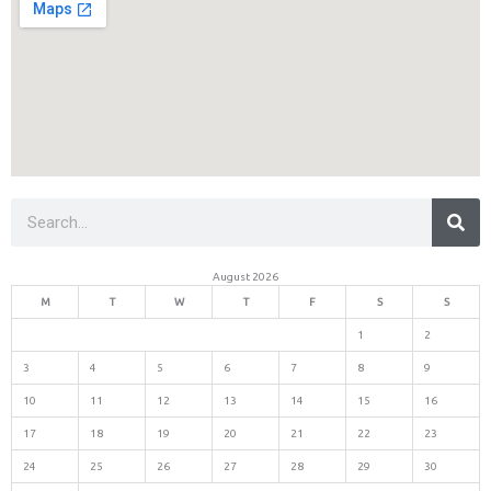
Sea
Search
August 2026
M
T
W
T
F
S
S
1
2
3
4
5
6
7
8
9
10
11
12
13
14
15
16
17
18
19
20
21
22
23
24
25
26
27
28
29
30