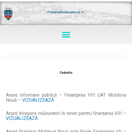
Skip
to
content
PrimăriaMoldovaNouă.ro
Menu
Cadastru
Anunţ informare publică – Finanţarea VIII UAT Moldova
Nouă –
VIZUALIZEAZĂ
Anunţ începere măsuratori în teren pentru finanţarea VIII –
VIZUALIZEAZĂ
Anunţ Primăria Moldova Nouă acte finale Finanţarea VII –