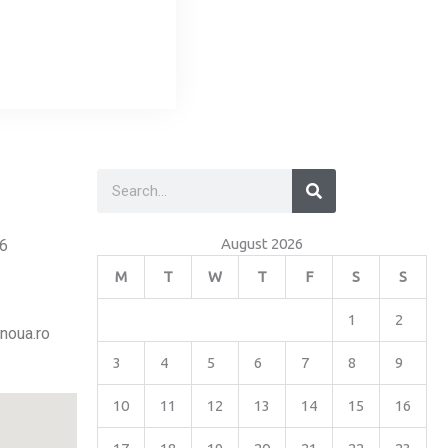
Search
Search
August 2026
26
M
T
W
T
F
S
S
1
2
noua.ro
3
4
5
6
7
8
9
10
11
12
13
14
15
16