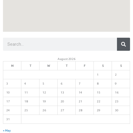
Sea
Search
August 2026
M
T
W
T
F
S
S
1
2
3
4
5
6
7
8
9
10
11
12
13
14
15
16
17
18
19
20
21
22
23
24
25
26
27
28
29
30
31
« May