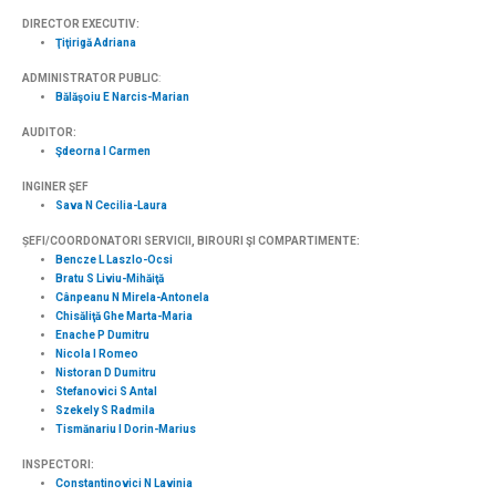
DIRECTOR EXECUTIV:
Ţiţirigă Adriana
ADMINISTRATOR PUBLIC
:
Bălăşoiu E Narcis-Marian
AUDITOR:
Şdeorna I Carmen
INGINER ŞEF
Sava N Cecilia-Laura
ȘEFI/COORDONATORI SERVICII, BIROURI ŞI COMPARTIMENTE:
Bencze L Laszlo-Ocsi
Bratu S Liviu-Mihăiţă
Cânpeanu N Mirela-Antonela
Chisăliţă Ghe Marta-Maria
Enache P Dumitru
Nicola I Romeo
Nistoran D Dumitru
Stefanovici S Antal
Szekely S Radmila
Tismănariu I Dorin-Marius
INSPECTORI:
Constantinovici N Lavinia