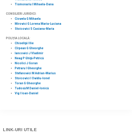
Tismonariu I Mihaela-Dana
CONSILIERI JURIDICI:
Ciovela G Mihaela
Mirovici G Lorena Maria-Luciana
Stoicovici S Casiana-Maria
POLIȚIA LOCALĂ:
Chiseliţă I Ilie
Cîrpean G Gheorghe
Iancovici J Vladimir
Neag P Ghiţă-Petrică
Nicolici J Goran
Petraru I Gheorghe
Stefanovici M Adrian-Marius
Stoicovici I Ovidiu-Ionel
Toran G Gheorghe
Tudosă M Daniel-Ionică
Vig I Ioan-Daniel
LINK-URI UTILE