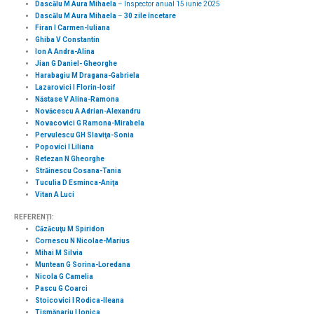
Dascălu M Aura Mihaela
– Inspector anual 15 iunie 2025
Dascălu M Aura Mihaela
–
30 zile încetare
Firan I Carmen-Iuliana
Ghiba V Constantin
Ion A Andra-Alina
Jian G Daniel- Gheorghe
Harabagiu M Dragana-Gabriela
Lazarovici I Florin-Iosif
Năstase V Alina-Ramona
Novăcescu A Adrian-Alexandru
Novacovici G Ramona-Mirabela
Pervulescu GH Slaviţa-Sonia
Popovici I Liliana
Retezan N Gheorghe
Străinescu Cosana-Tania
Tuculia D Esminca-Aniţa
Vitan A Luci
REFERENȚI:
Căzăcuţu M Spiridon
Cornescu N Nicolae-Marius
Mihai M Silvia
Muntean G Sorina-Loredana
Nicola G Camelia
Pascu G Coarci
Stoicovici I Rodica-Ileana
Tismănariu I Ionica