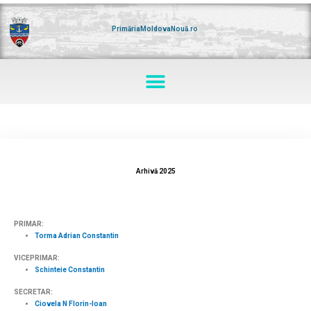
Skip
to
content
PrimăriaMoldovaNouă.ro
Menu
Arhivă 2025
PRIMAR:
Torma Adrian Constantin
VICEPRIMAR:
Schinteie Constantin
SECRETAR:
Ciovela N Florin-Ioan