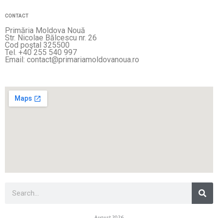
CONTACT
Primăria Moldova Nouă
Str. Nicolae Bălcescu nr. 26
Cod poştal 325500
Tel. +40 255 540 997
Email: contact@primariamoldovanoua.ro
Sea
Search
August 2026