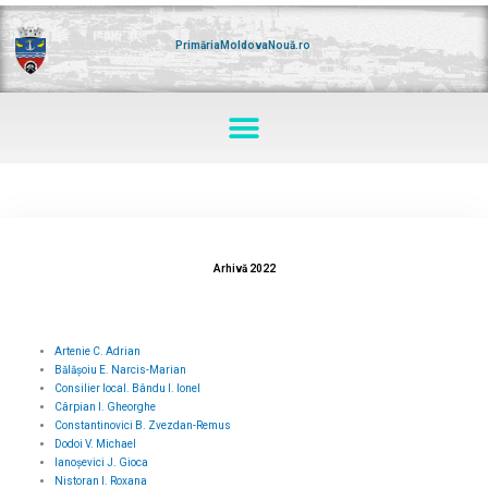
Skip
to
content
PrimăriaMoldovaNouă.ro
Menu
Arhivă 2022
Artenie C. Adrian
Bălășoiu E. Narcis-Marian
Consilier local. Bându I. Ionel
Cârpian I. Gheorghe
Constantinovici B. Zvezdan-Remus
Dodoi V. Michael
Ianoșevici J. Gioca
Nistoran I. Roxana