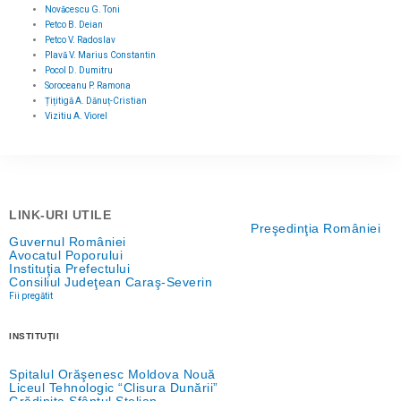
Novăcescu G. Toni
Petco B. Deian
Petco V. Radoslav
Plavă V. Marius Constantin
Pocol D. Dumitru
Soroceanu P. Ramona
Țițitigă A. Dănuț-Cristian
Vizitiu A. Viorel
LINK-URI UTILE
Preşedinţia României
Guvernul României
Avocatul Poporului
Instituţia Prefectului
Consiliul Judeţean Caraş-Severin
Fii pregătit
INSTITUŢII
Spitalul Orăşenesc Moldova Nouă
Liceul Tehnologic “Clisura Dunării”