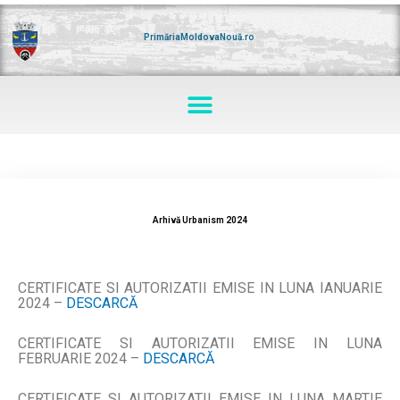
Skip
to
content
PrimăriaMoldovaNouă.ro
Menu
Arhivă Urbanism 2024
CERTIFICATE SI AUTORIZATII EMISE IN LUNA IANUARIE
2024 –
DESCARC
Ă
CERTIFICATE SI AUTORIZATII EMISE IN LUNA
FEBRUARIE 2024 –
DESCARC
Ă
CERTIFICATE SI AUTORIZATII EMISE IN LUNA MARTIE