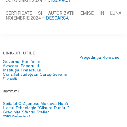
OCTOMBRIE
2024 –
DESCARCĂ
CERTIFICATE SI AUTORIZATII EMISE IN LUNA
NOIEMBRIE 2024 –
DESCARCĂ
LINK-URI UTILE
Preşedinţia României
Guvernul României
Avocatul Poporului
Instituţia Prefectului
Consiliul Judeţean Caraş-Severin
Fii pregătit
INSTITUŢII
Spitalul Orăşenesc Moldova Nouă
Liceul Tehnologic “Clisura Dunării”
Grădiniţa Sfântul Stelian
CNIPT Moldova Nouă