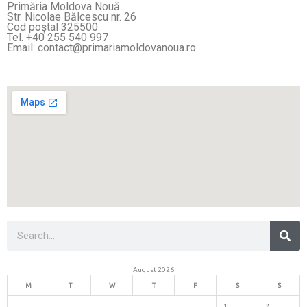
Primăria Moldova Nouă
Str. Nicolae Bălcescu nr. 26
Cod poştal 325500
Tel. +40 255 540 997
Email: contact@primariamoldovanoua.ro
Sea
Search
August 2026
M
T
W
T
F
S
S
1
2