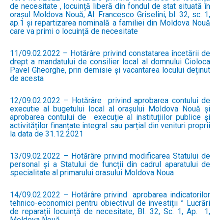
de necesitate , locuință liberă din fondul de stat situată în
orașul Moldova Nouă, Al. Francesco Griselini, bl. 32, sc. 1,
ap.1 și repartizarea nominală a familiei din Moldova Nouă
care va primi o locuință de necesitate
11/09.02.2022 – Hotărâre privind constatarea încetării de
drept a mandatului de consilier local al domnului Cioloca
Pavel Gheorghe, prin demisie și vacantarea locului deținut
de acesta
12/09.02.2022 – Hotărâre privind aprobarea contului de
executie al bugetului local al orașului Moldova Nouă și
aprobarea contului de execuție al instituțiilor publice și
activităților finanțate integral sau parțial din venituri proprii
la data de 31.12.2021
13/09.02.2022 – Hotărâre privind modificarea Statului de
personal și a Statului de funcții din cadrul aparatului de
specialitate al primarului orasului Moldova Noua
14/09.02.2022 – Hotărâre privind aprobarea indicatorilor
tehnico-economici pentru obiectivul de investiții ” Lucrări
de reparații locuință de necesitate, Bl. 32, Sc. 1, Ap. 1,
Moldova Nouă