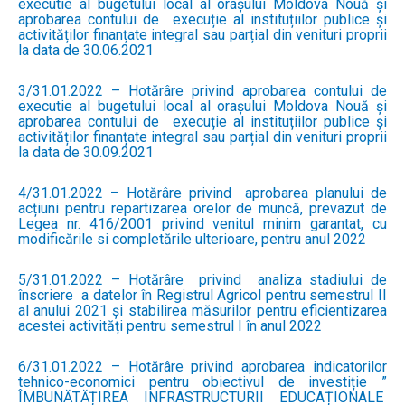
executie al bugetului local al orașului Moldova Nouă și
aprobarea contului de execuție al instituțiilor publice și
activităților finanțate integral sau parțial din venituri proprii
la data de 30.06.2021
3/31.01.2022 – Hotărâre privind aprobarea contului de
executie al bugetului local al orașului Moldova Nouă și
aprobarea contului de execuție al instituțiilor publice și
activităților finanțate integral sau parțial din venituri proprii
la data de 30.09.2021
4/31.01.2022 – Hotărâre privind aprobarea planului de
acțiuni pentru repartizarea orelor de muncă, prevazut de
Legea nr. 416/2001 privind venitul minim garantat, cu
modificările si completările ulterioare, pentru anul 2022
5/31.01.2022 – Hotărâre privind analiza stadiului de
înscriere a datelor în Registrul Agricol pentru semestrul II
al anului 2021 și stabilirea măsurilor pentru eficientizarea
acestei activități pentru semestrul I în anul 2022
6/31.01.2022 – Hotărâre privind aprobarea indicatorilor
tehnico-economici pentru obiectivul de investiție ”
ÎMBUNĂTĂȚIREA INFRASTRUCTURII EDUCAȚIONALE