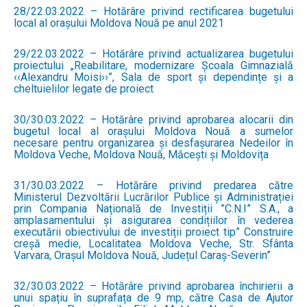
28/22.03.2022 – Hotărâre privind rectificarea bugetului
local al orașului Moldova Nouă pe anul 2021
29/22.03.2022 – Hotărâre privind actualizarea bugetului
proiectului „Reabilitare, modernizare Școala Gimnazială
‹‹Alexandru Moisi››”, Sala de sport și dependințe și a
cheltuielilor legate de proiect
30/30.03.2022 – Hotărâre privind aprobarea alocarii din
bugetul local al orașului Moldova Nouă a sumelor
necesare pentru organizarea și desfașurarea Nedeilor în
Moldova Veche, Moldova Nouă, Măcești și Moldovița
31/30.03.2022 – Hotărâre privind predarea către
Ministerul Dezvoltării Lucrărilor Publice și Administrației
prin Compania Națională de Investiții ”C.N.I” S.A., a
amplasamentului și asigurarea condițiilor în vederea
executării obiectivului de investiții proiect tip” Construire
creșă medie, Localitatea Moldova Veche, Str. Sfânta
Varvara, Orașul Moldova Nouă, Județul Caraș-Severin”
32/30.03.2022 – Hotărâre privind aprobarea închirierii a
unui spațiu în suprafața de 9 mp, către Casa de Ajutor