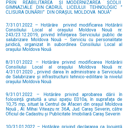
PRIN REABILITAREA ȘI MODERNIZAREA ȘCOLII
GIMNAZIALE DIN CADRUL LICEULUI TEHNOLOGIC ”
CLISURA DUNĂRII” DIN ORAȘUL MOLDOVA NOUĂ”
7/31.01.2022 – Hotărâre privind modificarea Hotărârii
Consiliului Local al orașului Moldova Nouă nr.
243/23.12.2019, privind înființarea Serviciului public de
salubrizare Moldova Nouă – Serviciu cu personalitate
juridică, organizat în subordinea Consiliului Local al
orașului Moldova Nouă
8/31.01.2022 – Hotărâre privind modificarea Hotărârii
Consiliului Local al orașului Moldova Nouă nr.
4/31.01.2020 , privind darea în administrare a Serviciului
de Salubrizare și infrastructurii tehnico-edilitare la nivelul
orașului Moldova Nouă
9/31.01.2022 – Hotărâre privind aprobarea dării în
folosință gratuită a unui spațiu E010a, în suprafața de
10,75 mp, situat la Centrul de Afaceri din orașul Moldova
Nouă , Al. Mihai Viteazu nr. 36A, Jud. Caraș Severin, către
Oficiul de Cadastru și Publicitate Imobiliară Caraș Severin
10/31.01.2022 – Hotărâre privind declararea ca locuință