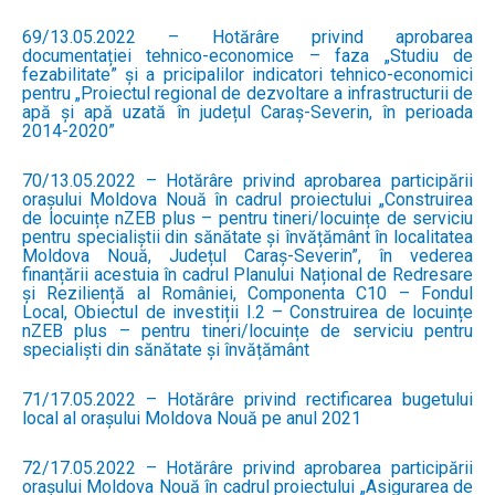
69/13.05.2022 – Hotărâre privind aprobarea
documentației tehnico-economice – faza „Studiu de
fezabilitate” și a pricipalilor indicatori tehnico-economici
pentru „Proiectul regional de dezvoltare a infrastructurii de
apă și apă uzată în județul Caraș-Severin, în perioada
2014-2020”
70/13.05.2022 – Hotărâre privind aprobarea participării
orașului Moldova Nouă în cadrul proiectului „Construirea
de locuințe nZEB plus – pentru tineri/locuințe de serviciu
pentru specialiștii din sănătate și învățământ în localitatea
Moldova Nouă, Județul Caraș-Severin”, în vederea
finanțării acestuia în cadrul Planului Național de Redresare
și Reziliență al României, Componenta C10 – Fondul
Local, Obiectul de investiții I.2 – Construirea de locuințe
nZEB plus – pentru tineri/locuințe de serviciu pentru
specialiști din sănătate și învățământ
71/17.05.2022 – Hotărâre privind rectificarea bugetului
local al orașului Moldova Nouă pe anul 2021
72/17.05.2022 – Hotărâre privind aprobarea participării
orașului Moldova Nouă în cadrul proiectului „Asigurarea de