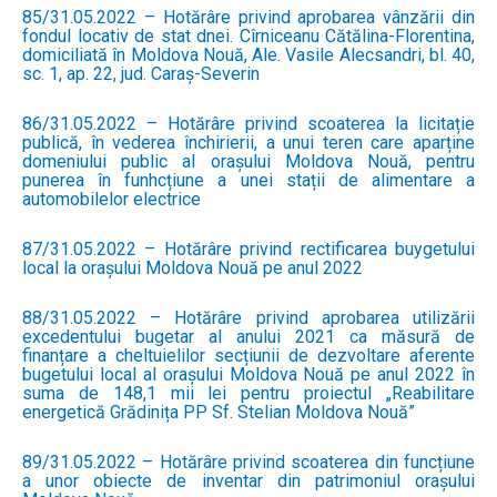
85/31.05.2022 – Hotărâre privind aprobarea vânzării din
fondul locativ de stat dnei. Cîrniceanu Cătălina-Florentina,
domiciliată în Moldova Nouă, Ale. Vasile Alecsandri, bl. 40,
sc. 1, ap. 22, jud. Caraș-Severin
86/31.05.2022 – Hotărâre privind scoaterea la licitație
publică, în vederea închirierii, a unui teren care aparține
domeniului public al orașului Moldova Nouă, pentru
punerea în funhcțiune a unei stații de alimentare a
automobilelor electrice
87/31.05.2022 – Hotărâre privind rectificarea buygetului
local la orașului Moldova Nouă pe anul 2022
88/31.05.2022 – Hotărâre privind aprobarea utilizării
excedentului bugetar al anului 2021 ca măsură de
finanțare a cheltuielilor secțiunii de dezvoltare aferente
bugetului local al orașului Moldova Nouă pe anul 2022 în
suma de 148,1 mii lei pentru proiectul „Reabilitare
energetică Grădinița PP Sf. Stelian Moldova Nouă”
89/31.05.2022 – Hotărâre privind scoaterea din funcțiune
a unor obiecte de inventar din patrimoniul orașului