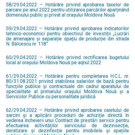
58/29.04.2022 – Hotărâre privind aprobarea taxelor de
parcare pe anul 2022 pentru utilizarea parcărilor aparținând
domeniului public și privat al orașului Moldova Nouă
59/29.04.2022 – Hotărâre privind aprobarea indicatorilor
tehnico-economici pentru obiectivul de investiții „Lucrări
de amenajare și separație spațiu de producție din strada
N. Bălcescu nr. 118”
60/29.04.2022 – Hotărâre privind rectificarea bugetului
local al orașului Moldova Nouă pe aqnul 2022
61/29.04.2022 – Hotărâre pentru completarea H.C.L. nr.
80/31.08.2021 privind stabilirea salariilor de bază pentru
funcțiile publice și contractuale din cadrul aparatului de
specialitate al primarului orașului Moldova Nouă și a
Serviciilor Publice cu personalitate juridică
62/29.04.2022 – Hotărâre privind aprobarea caietului de
sarcini și a aplicării procedurii de achiziție directă în
vederea încheierii unui Contract de prestări servicii pentru
efectuarea activităților serviciului de dezinsecție,
deratizare și dezinfecție pentru imobilele și spațiile