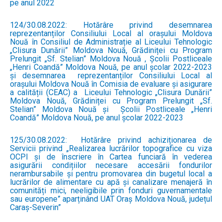
pe anul 2022
124/30.08.2022: Hotărâre privind desemnarea
reprezentanților Consiliului Local al orașului Moldova
Nouă în Consiliul de Administrație al Liceului Tehnologic
„Clisura Dunării” Moldova Nouă, Grădiniței cu Program
Prelungit „Sf. Stelian” Moldova Nouă , Școlii Postliceale
„Henri Coandă” Moldova Nouă, pe anul școlar 2022-2023
și desemnarea reprezentanților Consiliului Local al
orașului Moldova Nouă în Comisia de evaluare și asigurare
a calității (CEAC) a Liceului Tehnologic „Clisura Dunării”
Moldova Nouă, Grădiniței cu Program Prelungit „Sf.
Stelian” Moldova Nouă și Școlii Postliceale „Henri
Coandă” Moldova Nouă, pe anul școlar 2022-2023
125/30.08.2022: Hotărâre privind achiziționarea de
Servicii privind „Realizarea lucrărilor topografice cu viza
OCPI și de înscriere în Cartea funciară în vederea
asigurării condițiilor necesare accesării fondurilor
nerambursabile și pentru promovarea din bugetul local a
lucrărilor de alimentare cu apă și canalizare menajeră în
comunități mici, neeligibile prin fonduri guvernamentale
sau europene” aparținând UAT Oraș Moldova Nouă, județul
Caraș-Severin”