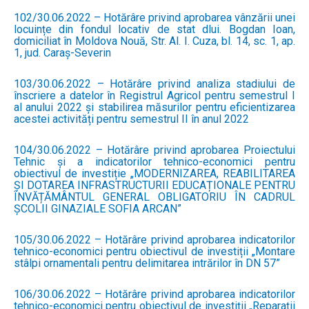
102/30.06.2022 – Hotărâre privind aprobarea vânzării unei
locuințe din fondul locativ de stat dlui. Bogdan Ioan,
domiciliat în Moldova Nouă, Str. Al. I. Cuza, bl. 14, sc. 1, ap.
1, jud. Caraș-Severin
103/30.06.2022 – Hotărâre privind analiza stadiului de
înscriere a datelor în Registrul Agricol pentru semestrul I
al anului 2022 și stabilirea măsurilor pentru eficientizarea
acestei activități pentru semestrul II în anul 2022
104/30.06.2022 – Hotărâre privind aprobarea Proiectului
Tehnic și a indicatorilor tehnico-economici pentru
obiectivul de investiție „MODERNIZAREA, REABILITAREA
ȘI DOTAREA INFRASTRUCTURII EDUCAȚIONALE PENTRU
ÎNVĂȚĂMÂNTUL GENERAL OBLIGATORIU ÎN CADRUL
ȘCOLII GINAZIALE SOFIA ARCAN”
105/30.06.2022 – Hotărâre privind aprobarea indicatorilor
tehnico-economici pentru obiectivul de investiții „Montare
stâlpi ornamentali pentru delimitarea intrărilor în DN 57”
106/30.06.2022 – Hotărâre privind aprobarea indicatorilor
tehnico-economici pentru obiectivul de investiții „Reparații