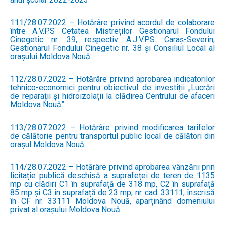
111/28.07.2022 – Hotărâre privind acordul de colaborare
între A.V.P.S Cetatea Mistreților Gestionarul Fondului
Cinegetic nr. 39, respectiv A.J.V.P.S. Caraș-Severin,
Gestionarul Fondului Cinegetic nr. 38 și Consiliul Local al
orașului Moldova Nouă
112/28.07.2022 – Hotărâre privind aprobarea indicatorilor
tehnico-economici pentru obiectivul de investiții „Lucrări
de reparații și hidroizolații la clădirea Centrului de afaceri
Moldova Nouă”
113/28.07.2022 – Hotărâre privind modificarea tarifelor
de călătorie pentru transportul public local de călători din
orașul Moldova Nouă
114/28.07.2022 – Hotărâre privind aprobarea vânzării prin
licitație publică deschisă a suprafeței de teren de 1135
mp cu clădiri C1 în suprafață de 318 mp, C2 în suprafață
85 mp și C3 în suprafață de 23 mp, nr. cad. 33111, înscrisă
în CF nr. 33111 Moldova Nouă, aparținând domeniului
privat al orașului Moldova Nouă