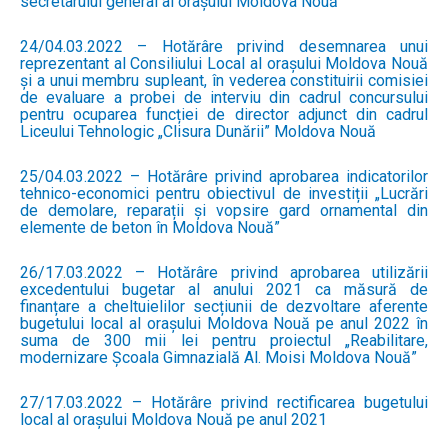
secretarului general al orașului Moldova Nouă
24/04.03.2022 – Hotărâre privind desemnarea unui
reprezentant al Consiliului Local al orașului Moldova Nouă
și a unui membru supleant, în vederea constituirii comisiei
de evaluare a probei de interviu din cadrul concursului
pentru ocuparea funcției de director adjunct din cadrul
Liceului Tehnologic „Clisura Dunării” Moldova Nouă
25/04.03.2022 – Hotărâre privind aprobarea indicatorilor
tehnico-economici pentru obiectivul de investiții „Lucrări
de demolare, reparații și vopsire gard ornamental din
elemente de beton în Moldova Nouă”
26/17.03.2022 – Hotărâre privind aprobarea utilizării
excedentului bugetar al anului 2021 ca măsură de
finanțare a cheltuielilor secțiunii de dezvoltare aferente
bugetului local al orașului Moldova Nouă pe anul 2022 în
suma de 300 mii lei pentru proiectul „Reabilitare,
modernizare Școala Gimnazială Al. Moisi Moldova Nouă”
27/17.03.2022 – Hotărâre privind rectificarea bugetului
local al orașului Moldova Nouă pe anul 2021