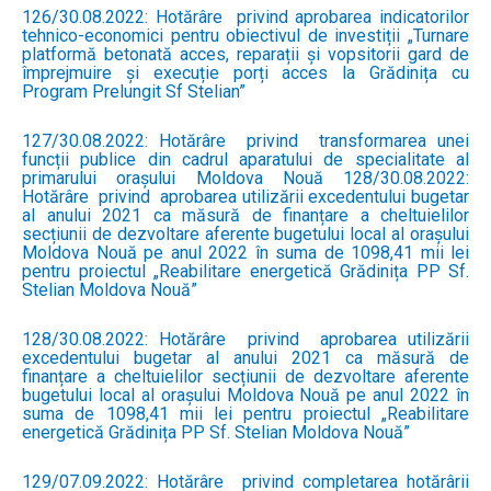
126/30.08.2022: Hotărâre privind aprobarea indicatorilor
tehnico-economici pentru obiectivul de investiții „Turnare
platformă betonată acces, reparații și vopsitorii gard de
împrejmuire și execuție porți acces la Grădinița cu
Program Prelungit Sf Stelian”
127/30.08.2022: Hotărâre privind transformarea unei
funcții publice din cadrul aparatului de specialitate al
primarului orașului Moldova Nouă 128/30.08.2022:
Hotărâre privind aprobarea utilizării excedentului bugetar
al anului 2021 ca măsură de finanțare a cheltuielilor
secțiunii de dezvoltare aferente bugetului local al orașului
Moldova Nouă pe anul 2022 în suma de 1098,41 mii lei
pentru proiectul „Reabilitare energetică Grădinița PP Sf.
Stelian Moldova Nouă”
128/30.08.2022: Hotărâre privind aprobarea utilizării
excedentului bugetar al anului 2021 ca măsură de
finanțare a cheltuielilor secțiunii de dezvoltare aferente
bugetului local al orașului Moldova Nouă pe anul 2022 în
suma de 1098,41 mii lei pentru proiectul „Reabilitare
energetică Grădinița PP Sf. Stelian Moldova Nouă”
129/07.09.2022: Hotărâre privind completarea hotărârii