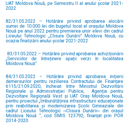
UAT Moldova Nouă, pe Semestru II al anului școlar 2021-
2022
82/31.05.2022 – Hotărâre privind aprobarea alocării
sumei de 10.000 lei din bugetul local al orașului Moldova
Nouă pe anul 2022 pentru premierea unor elevi din cadrul
Liceului Tehnologic „Clisura Dunării” Moldova Nouă, cu
ocazia finalizării anului școlar 2021-2022
83/31.05.2022 – Hotărâre privind aprobarea achiziționării
„Serviciilor de întreținere spații verzi în localitatea
Moldova Nouă”
84/31.05.2022 – Hotărâre privind aprobarea inițierii
demersurilor pentru rezilierea Contractului de Finanțare
6115/21.09.2020, încheiat între Ministrul Dezvoltării
Regionale și Administrației Publice, Agenția pentru
Dezvoltare Regională Vest și UAT Oraș Moldova Nouă,
pentru proiectul „Îmbunătățirea infrastructurii educaționale
prin reabilitarea și modernizarea Școlii Gimnaziale din
cadrul Liceului Tehnologic ‹‹Clisura Dunării›› din orașul
Moldova Nouă ”, cod SMIS 123792, finanțat prin POR
2014-2020