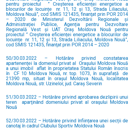
pentru proiectul ” Creșterea eficienței energetice a
blocurilor de locuințe nr. 11, 12 și 13, Strada Liliacului,
Moldova Nouă”, cod SMIS 121435, finanţat prin POR 2014
– 2020 de Ministerul Dezvoltării Regionale și
Administrației Publice, Agenția pentru Dezvoltare
Regională Vest și UAT Oraș Moldova Nouă pentru
proiectul ” Creșterea eficienței energetice a blocurilor de
locuințe nr. 11, 12 și 13, Strada Liliacului, Moldova Nouă”,
cod SMIS 121435, finanţat prin POR 2014 – 2020
50/30.03.2022 – Hotărâre privind constatarea
apartenenței la domeniul privat al Oraşului Moldova Nouă
a unui imobil aflat în proprietatea Statului Român înscris
în CF 10 Moldova Nouă, nr. top. 1073, în suprafață de
21390 mp, situat în orașul Moldova Nouă, localitatea
Moldova Nouă, str. Uzinelor, jud. Caraș Severin
51/30.03.2022 – Hotărâre privind aprobarea dezlipirii unui
teren aparţinând domeniului privat al oraşului Moldova
Nouă
52/30.03.2022 – Hotărâre privind înființarea unei secții de
canotaj în cadrul Clubului Sportiv Moldova Nouă