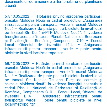
documentelor de amenajare a teritoriului și de planificare
urbană.
67/13.05.2022 – Hotărâre privind aprobarea participării
orașului Moldova Nouă în cadrul proiectului „Asigurarea
infrastructurii pentru transportul verde în orașul Moldova
Nouă – Realizarea de piste pentru biciclete la nivel local
pe traseul Str. Dunării-PTF Moldova Nouă”, în vederea
finanțării acestuia în cadrul Planului Național de Redresare
și Reziliență al României, Componenta C10 – Fondul
Local, Obiectul de investiții I.1.4 – Asigurarea
infrastructurii pentru transportul verde – piste pentru
biciclete la nivel local/metropolitan
68/13.05.2022 – Hotărâre privind aprobarea participării
orașului Moldova Nouă în cadrul proiectului „Asigurarea
infrastructurii pentru transportul verde în orașul Moldova
Nouă – Realizarea de piste pentru biciclete la nivel local
pe traseul Str. Nicolae Titulescu-Piața de cereale și
animale Moldova Nouă”, în vederea finanțării acestuia în
cadrul Planului Național de Redresare și Reziliență al
României, Componenta C10 – Fondul Local, Obiectul de
investiții I.1.4 – Asigurarea infrastructurii pentru
transportul verde – piste pentru biciclete la nivel
local/metropolitan