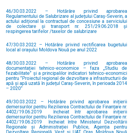
46/30.03.2022 – Hotărâre privind aprobarea
Regulamentului de Salubrizare al județului Caraș-Severin, a
actului adițional la contractual de concesiune a serviciului
de colectare și transport nr. 251/29.06.2018 și
respingerea tarifelor /taxelor de salubrizare
47/30.03.2022 – Hotărâre privind rectificarea bugetului
local al orașului Moldova Nouă pe anul 2022
48/30.03.2022 – Hotărâre privind aprobarea
documentației tehnico-economice – faza „Studiu de
fezabilitate” și a principalilor indicatori tehnico-economici
pentru ”Proiectul regional de dezvoltare a infrastructurii de
apă și apă uzată în județul Caraș-Severin, în perioada 2014
– 2020”
49/30.03.2022 – Hotărâre privind aprobarea inițierii
demersurilor pentru Rezilierea Contractului de Finanțare nr.
4402/19.06.2019 încheiat într aprobarea inițierii
demersurilor pentru Rezilierea Contractului de Finanțare nr.
4402/19.06.2019 încheiat între Ministerul Dezvoltării
Regionale și Administrației Publice, Agenția pentru
Dezvoltare Regională Vest și UAT Oraș Moldova Nouă