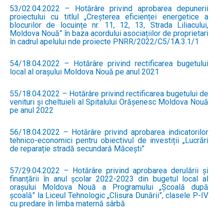
53/02.04.2022 – Hotărâre privind aprobarea depunerii
proiectului cu titlul „Creșterea eficienței energetice a
blocurilor de locuințe nr. 11, 12, 13, Strada Liliacului,
Moldova Nouă” în baza acordului asociațiilor de proprietari
în cadrul apelului nde proiecte PNRR/2022/C5/1A.3.1/1
54/18.04.2022 – Hotărâre privind rectificarea bugetului
local al orașului Moldova Nouă pe anul 2021
55/18.04.2022 – Hotărâre privind rectificarea bugetului de
venituri și cheltuieli al Spitalului Orășenesc Moldova Nouă
pe anul 2022
56/18.04.2022 – Hotărâre privind aprobarea indicatorilor
tehnico-economici pentru obiectivul de investiții „Lucrări
de reparație stradă secundară Măcești”
57/29.04.2022 – Hotărâre privind aprobarea derulării și
finanțării în anul școlar 2022-2023 din bugetul local al
orașului Moldova Nouă a Programului „Școală după
școală” la Liceul Tehnologic „Clisura Dunării”, clasele P-IV
cu predare în limba maternă sârbă