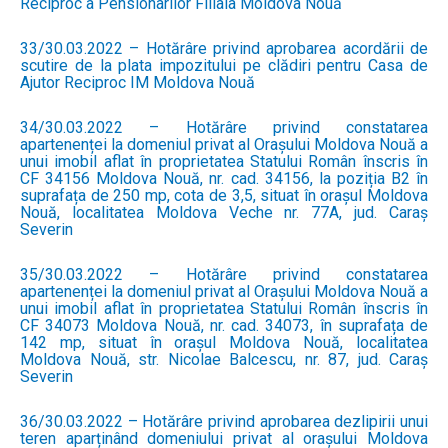
Reciproc a Pensionarilor Filiala Moldova Nouă
33/30.03.2022 – Hotărâre privind aprobarea acordării de
scutire de la plata impozitului pe clădiri pentru Casa de
Ajutor Reciproc IM Moldova Nouă
34/30.03.2022 – Hotărâre privind constatarea
apartenenței la domeniul privat al Orașului Moldova Nouă a
unui imobil aflat în proprietatea Statului Român înscris în
CF 34156 Moldova Nouă, nr. cad. 34156, la poziția B2 în
suprafața de 250 mp, cota de 3,5, situat în orașul Moldova
Nouă, localitatea Moldova Veche nr. 77A, jud. Caraș
Severin
35/30.03.2022 – Hotărâre privind constatarea
apartenenței la domeniul privat al Orașului Moldova Nouă a
unui imobil aflat în proprietatea Statului Român înscris în
CF 34073 Moldova Nouă, nr. cad. 34073, în suprafața de
142 mp, situat în orașul Moldova Nouă, localitatea
Moldova Nouă, str. Nicolae Balcescu, nr. 87, jud. Caraș
Severin
36/30.03.2022 – Hotărâre privind aprobarea dezlipirii unui
teren aparținând domeniului privat al orașului Moldova