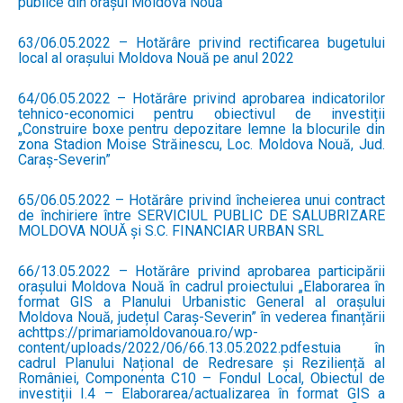
publice din orașul Moldova Nouă
63/06.05.2022 – Hotărâre privind rectificarea bugetului
local al orașului Moldova Nouă pe anul 2022
64/06.05.2022 – Hotărâre privind aprobarea indicatorilor
tehnico-economici pentru obiectivul de investiții
„Construire boxe pentru depozitare lemne la blocurile din
zona Stadion Moise Străinescu, Loc. Moldova Nouă, Jud.
Caraș-Severin”
65/06.05.2022 – Hotărâre privind încheierea unui contract
de închiriere între SERVICIUL PUBLIC DE SALUBRIZARE
MOLDOVA NOUĂ și S.C. FINANCIAR URBAN SRL
66/13.05.2022 – Hotărâre privind aprobarea participării
orașului Moldova Nouă în cadrul proiectului „Elaborarea în
format GIS a Planului Urbanistic General al orașului
Moldova Nouă, județul Caraș-Severin” în vederea finanțării
achttps://primariamoldovanoua.ro/wp-
content/uploads/2022/06/66.13.05.2022.pdfestuia în
cadrul Planului Național de Redresare și Reziliență al
României, Componenta C10 – Fondul Local, Obiectul de
investiții I.4 – Elaborarea/actualizarea în format GIS a