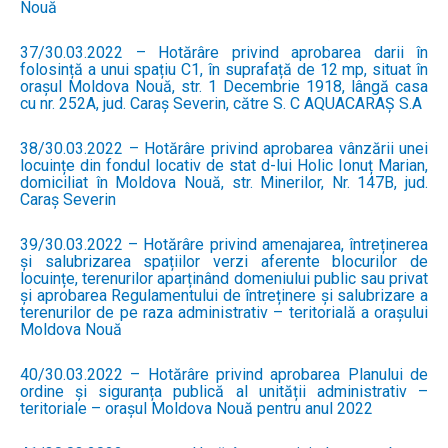
Nouă
37/30.03.2022 – Hotărâre privind aprobarea darii în
folosință a unui spațiu C1, în suprafață de 12 mp, situat în
orașul Moldova Nouă, str. 1 Decembrie 1918, lângă casa
cu nr. 252A, jud. Caraș Severin, către S. C AQUACARAȘ S.A
38/30.03.2022 – Hotărâre privind aprobarea vânzării unei
locuințe din fondul locativ de stat d-lui Holic Ionuț Marian,
domiciliat în Moldova Nouă, str. Minerilor, Nr. 147B, jud.
Caraș Severin
39/30.03.2022 – Hotărâre privind amenajarea, întreținerea
și salubrizarea spațiilor verzi aferente blocurilor de
locuințe, terenurilor aparținând domeniului public sau privat
și aprobarea Regulamentului de întreținere și salubrizare a
terenurilor de pe raza administrativ – teritorială a orașului
Moldova Nouă
40/30.03.2022 – Hotărâre privind aprobarea Planului de
ordine și siguranța publică al unității administrativ –
teritoriale – orașul Moldova Nouă pentru anul 2022