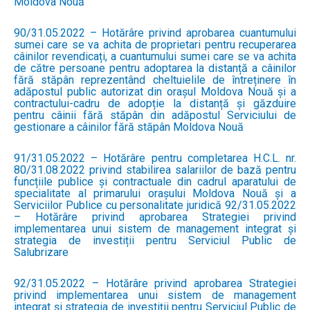
Moldova Nouă
90/31.05.2022 – Hotărâre privind aprobarea cuantumului
sumei care se va achita de proprietari pentru recuperarea
câinilor revendicați, a cuantumului sumei care se va achita
de către persoane pentru adoptarea la distanță a câinilor
fără stăpân reprezentând cheltuielile de întreținere în
adăpostul public autorizat din orașul Moldova Nouă și a
contractului-cadru de adopție la distanță și găzduire
pentru câinii fără stăpân din adăpostul Serviciului de
gestionare a câinilor fără stăpân Moldova Nouă
91/31.05.2022 – Hotărâre pentru completarea H.C.L. nr.
80/31.08.2022 privind stabilirea salariilor de bază pentru
funcțiile publice și contractuale din cadrul aparatului de
specialitate al primarului orașului Moldova Nouă și a
Serviciilor Publice cu personalitate juridică 92/31.05.2022
– Hotărâre privind aprobarea Strategiei privind
implementarea unui sistem de management integrat și
strategia de investiții pentru Serviciul Public de
Salubrizare
92/31.05.2022 – Hotărâre privind aprobarea Strategiei
privind implementarea unui sistem de management
integrat și strategia de investiții pentru Serviciul Public de