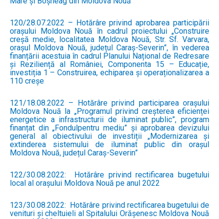
Mare și Boșneag din Moldova Nouă”
120/28.07.2022 – Hotărâre privind aprobarea participării
orașului Moldova Nouă în cadrul proiectului „Construire
creșă medie, localitatea Moldova Nouă, Str. Sf. Varvara,
orașul Moldova Nouă, județul Caraș-Severin”, în vederea
finanțării acestuia în cadrul Planului Național de Redresare
și Reziliență al României, Componenta 15 – Educație,
investiția 1 – Construirea, echiparea și operaționalizarea a
110 creșe
121/18.08.2022 – Hotărâre privind participarea orașului
Moldova Nouă la „Programul privind creșterea eficienței
energetice a infrastructurii de iluminat public”, program
finanțat din „Fondulpentru mediu” și aprobarea devizului
general al obiectivului de investiții „Modernizarea și
extinderea sistemului de iluminat public din orașul
Moldova Nouă, județul Caraș-Severin”
122/30.08.2022: Hotărâre privind rectificarea bugetului
local al orașului Moldova Nouă pe anul 2022
123/30.08.2022: Hotărâre privind rectificarea bugetului de
venituri și cheltuieli al Spitalului Orășenesc Moldova Nouă