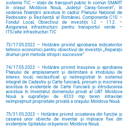
sisteme TIC – stații de transport public în comun SMART
în orașul Moldova Nouă, Județul Caraș-Severin”, în
vederea finanțării acestuia în cadrul Planului Național de
Redresare și Reziliență al României, Componenta C10 –
Fondul Local, Obiectivul de investiții I.2 – I.1.2. –
Asigurarea infrastructurii pentru transportul verde –
ITS/alte infrastructuri TIC
73/17.05.2022 – Hotărâre privind aprobarea indicatorilor
tehnico-economici pentru obiectivul de investiții „Reparații
drumuri prin metoda stropiri succesive”
74/17.05.2022 – Hotărâre privind însușirea și aprobarea
Planului de amplasament și delimitare a imobilului de
interes local, neclasificat și neînregistrat în sistemul
integrat de Cadastru și Carte funciară, precum și inscrierea
acestuia în evidențele de Carte Funciară și introducerea
acestuia în Inventarul domeniului privat al UAT Moldova
Nouă a suprafeței de 4333 mp teren intravilan
neîmprejmuit proprietate privată a orașului Moldova Nouă.
75/31.05.2022 – Hotărâre privind scoaterea din funcție și
casarea unor obiecte de inventar și mijloace fixe din
evidențele Spitalului orășenesc Moldova Nouă