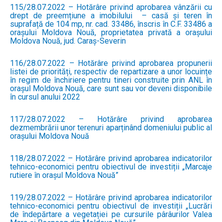
115/28.07.2022 – Hotărâre privind aprobarea vânzării cu
drept de preemțiune a imobilului – casă și teren în
suprafață de 104 mp, nr. cad. 33486, înscris în C.F. 33486 a
orașului Moldova Nouă, proprietatea privată a orașului
Moldova Nouă, jud. Caraș-Severin
116/28.07.2022 – Hotărâre privind aprobarea propunerii
listei de priorități, respectiv de repartizare a unor locuințe
în regim de închiriere pentru tineri construite prin ANL în
orașul Moldova Nouă, care sunt sau vor deveni disponibile
în cursul anului 2022
117/28.07.2022 – Hotărâre privind aprobarea
dezmembrării unor terenuri aparținând domeniului public al
orașului Moldova Nouă
118/28.07.2022 – Hotărâre privind aprobarea indicatorilor
tehnico-economici pentru obiectivul de investiții „Marcaje
rutiere în orașul Moldova Nouă”
119/28.07.2022 – Hotărâre privind aprobarea indicatorilor
tehnico-economici pentru obiectivul de investiții „Lucrări
de îndepărtare a vegetației pe cursurile pârâurilor Valea