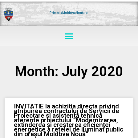
Skip
to
content
PrimăriaMoldovaNouă.ro
Menu
Month: July 2020
INVITAȚIE la achizitia directa privind
atribuirea contractului de Servicii de
Proiectare și asistență tehnică
aferente proiectului ”Modernizarea,
extinderea și creșterea eficienței
energetice a rețelei de iluminat public
din orașul Moldova Nouă”