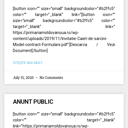
[button icon=”” size=”small” backgroundcolor=”#b2ffc5″
color=”” target=”_blank” link=”[button icon=””
size=”small” backgroundcolor=”#b2ffc5″ color=””
target=”_blank” link=”
https://primariamoldovanoua.ro/wp-
content/uploads/2019/11/Invitatie-Caiet-de-sarcini-
Model-contract-Formulare.pdf”]Descarca / Vezi
Document[/button]
CITEŞTE MAI MULT...
July 31, 2020
No Comments
ANUNT PUBLIC
[button icon=”” size=”small” backgroundcolor=”#b2ffc5″
color=”” target=”_blank”
link=”https://primariamoldovanoua.ro/wp-