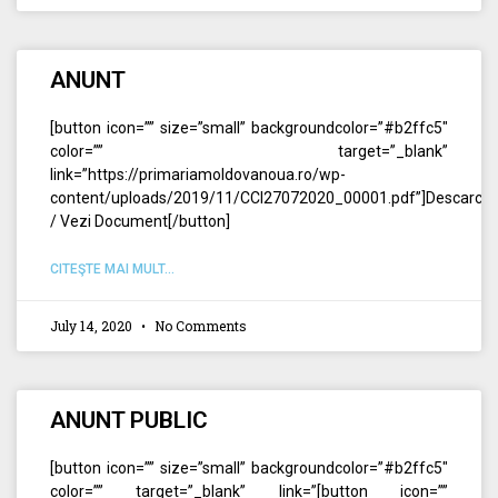
ANUNT
[button icon=”” size=”small” backgroundcolor=”#b2ffc5″
color=”” target=”_blank”
link=”https://primariamoldovanoua.ro/wp-
content/uploads/2019/11/CCI27072020_00001.pdf”]Descarca
/ Vezi Document[/button]
CITEŞTE MAI MULT...
July 14, 2020
No Comments
ANUNT PUBLIC
[button icon=”” size=”small” backgroundcolor=”#b2ffc5″
color=”” target=”_blank” link=”[button icon=””