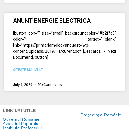
ANUNT-ENERGIE ELECTRICA
[button icon=”” size=”small” backgroundcolor=”#b2ffc5″
color=”” target=”_blank”
link=”https://primariamoldovanoua.ro/wp-
content/uploads/2019/11/curent.pdf”]Descarca / Vezi
Document[/button]
CITEŞTE MAI MULT...
July 6, 2020
No Comments
LINK-URI UTILE
Preşedinţia României
Guvernul României
Avocatul Poporului
Instituţia Prefectului