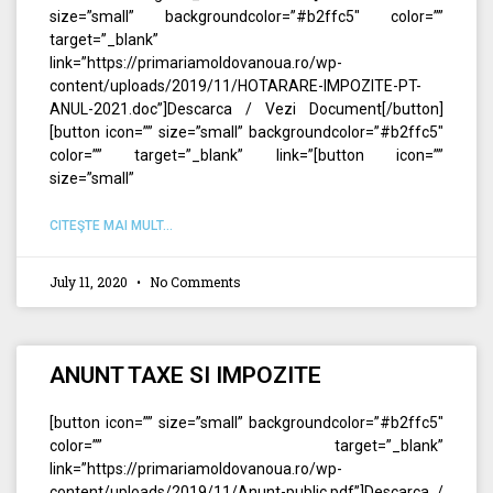
size=”small” backgroundcolor=”#b2ffc5″ color=””
target=”_blank”
link=”https://primariamoldovanoua.ro/wp-
content/uploads/2019/11/HOTARARE-IMPOZITE-PT-
ANUL-2021.doc”]Descarca / Vezi Document[/button]
[button icon=”” size=”small” backgroundcolor=”#b2ffc5″
color=”” target=”_blank” link=”[button icon=””
size=”small”
CITEŞTE MAI MULT...
July 11, 2020
No Comments
ANUNT TAXE SI IMPOZITE
[button icon=”” size=”small” backgroundcolor=”#b2ffc5″
color=”” target=”_blank”
link=”https://primariamoldovanoua.ro/wp-
content/uploads/2019/11/Anunt-public.pdf”]Descarca /