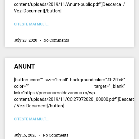
content/uploads/2019/11/Anunt-public.pdf”]Descarca /
Vezi Document[/button]
CITEŞTE MAI MULT...
July 28, 2020
No Comments
ANUNT
[button icon=”” size=”small” backgroundcolor=”#b2ffc5″
color=”” target=”_blank”
link=”https://primariamoldovanoua.ro/wp-
content/uploads/2019/11/CCI27072020_00000.pdf”]Descarca
/ Vezi Document[/button]
CITEŞTE MAI MULT...
July 15, 2020
No Comments