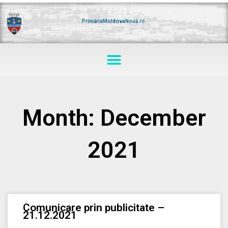
Skip
to
content
PrimăriaMoldovaNouă.ro
Menu
Month: December
2021
Comunicare prin publicitate –
21.12.2021