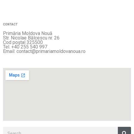
CONTACT
Primăria Moldova Nouă
Str. Nicolae Bălcescu nr. 26
Cod poştal 325500
Tel. +40 255 540 997
Email: contact@primariamoldovanoua.ro
Sea
Search