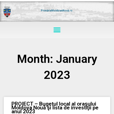
Skip
to
content
PrimăriaMoldovaNouă.ro
Menu
Month: January
2023
PROIECT – Bugetul local al oraşului
Moldova Nouă şi lista de investiţii pe
anul 2023