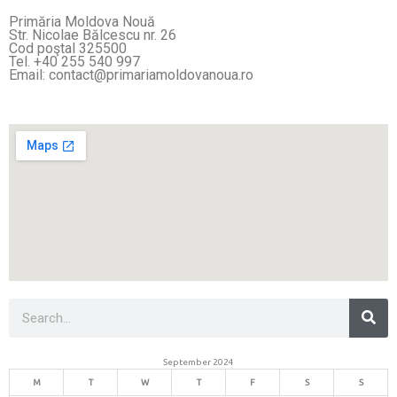
Primăria Moldova Nouă
Str. Nicolae Bălcescu nr. 26
Cod poştal 325500
Tel. +40 255 540 997
Email: contact@primariamoldovanoua.ro
Sea
Search
September 2024
M
T
W
T
F
S
S