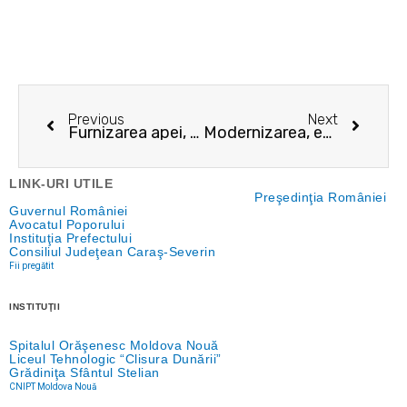
Prev
Next
Previous
Next
Furnizarea apei, restricţionată la Moldova Nouă
Modernizarea, extinderea și creșterea eficienței energetice a rețelei de iluminat public din orașul Moldova Nouă, Cod SMIS 324380
LINK-URI UTILE
Preşedinţia României
Guvernul României
Avocatul Poporului
Instituţia Prefectului
Consiliul Judeţean Caraş-Severin
Fii pregătit
INSTITUŢII
Spitalul Orăşenesc Moldova Nouă
Liceul Tehnologic “Clisura Dunării”
Grădiniţa Sfântul Stelian
CNIPT Moldova Nouă