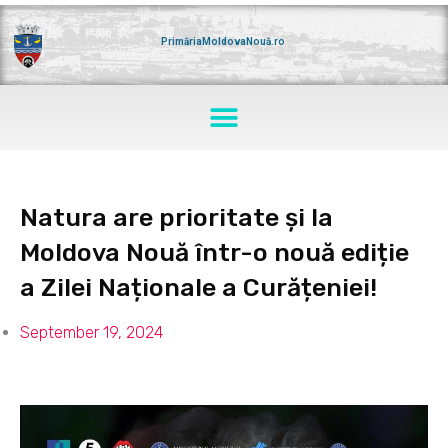
Skip
to
content
PrimăriaMoldovaNouă.ro
Menu
Natura are prioritate și la
Moldova Nouă într-o nouă ediție
a Zilei Naționale a Curățeniei!
September 19, 2024