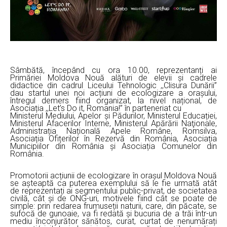
Sâmbătă, începând cu ora 10.00, reprezentanți ai
Primăriei Moldova Nouă alături de elevii și cadrele
didactice din cadrul Liceului Tehnologic ,,Clisura Dunării”
dau startul unei noi acțiuni de ecologizare a orașului,
întregul demers fiind organizat, la nivel național, de
Asociația ,,Let’s Do it, Romania!” în parteneriat cu
Ministerul Mediului, Apelor și Pădurilor, Ministerul Educației,
Ministerul Afacerilor Interne, Ministerul Apărării Naţionale,
Administrația Națională Apele Române, Romsilva,
Asociația Ofițerilor în Rezervă din România, Asociația
Municipiilor din România și Asociația Comunelor din
România.
Promotorii acțiunii de ecologizare în orașul Moldova Nouă
se așteaptă ca puterea exemplului să le fie urmată atât
de reprezentați ai segmentului public-privat, de societatea
civilă, cât și de ONG-uri, motivele fiind cât se poate de
simple: prin redarea frumuseții naturii, care, din păcate, se
sufocă de gunoaie, va fi redată și bucuria de a trăi într-un
mediu înconjurător sănătos, curat, curtat de nenumărați