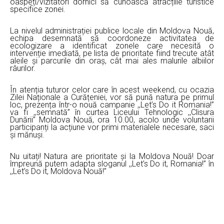
oaspeți/vizitatori dornici să cunoască atracțiile turistice
specifice zonei.
La nivelul administrației publice locale din Moldova Nouă,
echipa desemnată să coordoneze activitatea de
ecologizare a identificat zonele care necesită o
intervenție imediată, pe lista de prioritate fiind trecute atât
aleile și parcurile din oraș, cât mai ales malurile albiilor
râurilor.
În atenția tuturor celor care în acest weekend, cu ocazia
Zilei Naționale a Curățeniei, vor să pună natura pe primul
loc, prezența într-o nouă campanie ,,Let’s Do it Romania!”
va fi ,,semnată” în curtea Liceului Tehnologic ,,Clisura
Dunării” Moldova Nouă, ora 10.00, acolo unde voluntarii
participanți la acțiune vor primi materialele necesare, saci
și mănuși.
Nu uitați! Natura are prioritate și la Moldova Nouă! Doar
împreună putem adapta sloganul ,,Let’s Do it, Romania!” în
,,Let’s Do it, Moldova Nouă!”