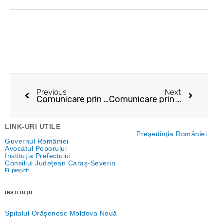
Prev
Next
Previous
Next
Comunicare prin publicitate – 20.09.2024
Comunicare prin publicitate – 08.10.2024
LINK-URI UTILE
Preşedinţia României
Guvernul României
Avocatul Poporului
Instituţia Prefectului
Consiliul Judeţean Caraş-Severin
Fii pregătit
INSTITUŢII
Spitalul Orăşenesc Moldova Nouă