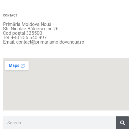
CONTACT
Primăria Moldova Nouă
Str. Nicolae Bălcescu nr. 26
Cod poştal 325500
Tel. +40 255 540 997
Email: contact@primariamoldovanoua.ro
Sea
Search