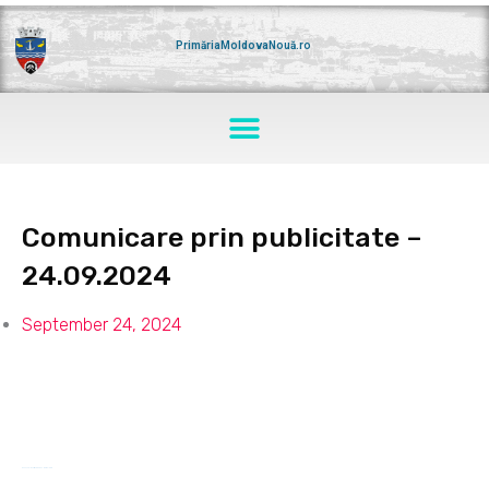
Skip
to
content
PrimăriaMoldovaNouă.ro
Menu
Comunicare prin publicitate –
24.09.2024
September 24, 2024
Anunt colectiv 24.09.2024
Download