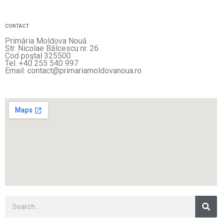
CONTACT
Primăria Moldova Nouă
Str. Nicolae Bălcescu nr. 26
Cod poştal 325500
Tel. +40 255 540 997
Email: contact@primariamoldovanoua.ro
Sea
Search