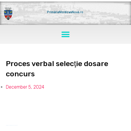
Skip
to
content
PrimăriaMoldovaNouă.ro
Menu
Proces verbal selecţie dosare
concurs
December 5, 2024
Proces verbal selectare dosare – 05.12.2024
Download