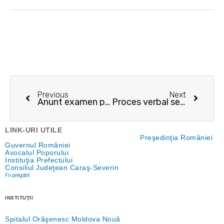
Prev
Next
Previous
Next
Anunt examen promovare grad profesional superior
Proces verbal selecţie dosare concurs
LINK-URI UTILE
Preşedinţia României
Guvernul României
Avocatul Poporului
Instituţia Prefectului
Consiliul Judeţean Caraş-Severin
Fii pregătit
INSTITUŢII
Spitalul Orăşenesc Moldova Nouă