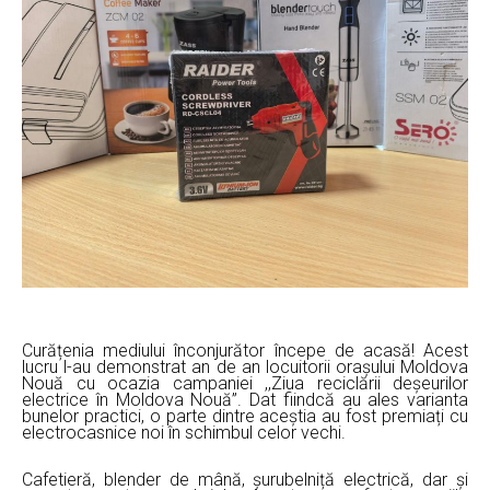
Curățenia mediului înconjurător începe de acasă! Acest
lucru l-au demonstrat an de an locuitorii orașului Moldova
Nouă cu ocazia campaniei ,,Ziua reciclării deșeurilor
electrice în Moldova Nouă”. Dat fiindcă au ales varianta
bunelor practici, o parte dintre aceștia au fost premiați cu
electrocasnice noi în schimbul celor vechi.
Cafetieră, blender de mână, șurubelniță electrică, dar și