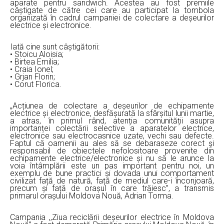
aparate pentru sandwich. Acestea au fost premiile
câștigate de către cei care au participat la tombola
organizată în cadrul campaniei de colectare a deșeurilor
electrice și electronice.
Iată cine sunt câștigătorii:
•⁠ ⁠Stoicu Aloisia;
•⁠ ⁠Birtea Emilia;
•⁠ ⁠Craia Ionel;
•⁠ ⁠Grjan Florin;
•⁠ ⁠Corut Florica.
„Acțiunea de colectare a deșeurilor de echipamente
electrice și electronice, desfășurată la sfârșitul lunii martie,
a atras, în primul rând, atenția comunității asupra
importanței colectării selective a aparatelor electrice,
electronice sau electrocasnice uzate, vechi sau defecte.
Faptul că oamenii au ales să se debaraseze corect şi
responsabil de obiectele nefolositoare provenite din
echipamente electrice/electronice și nu să le arunce la
voia întâmplării este un pas important pentru noi, un
exemplu de bune practici și dovada unui comportament
civilizat față de natură, față de mediul care-i înconjoară,
precum și față de orașul în care trăiesc”, a transmis
primarul orașului Moldova Nouă, Adrian Torma.
Campania ,,Ziua reciclării deșeurilor electrice în Moldova