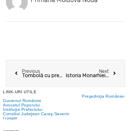
Prev
Next
Previous
Next
Tombolă cu premii de Ziua Reciclării la Moldova Nouă!
Istoria Monarhiei din România, relatată contemporanilor din Moldova Nouă, chiar de Principele Nicolae!
LINK-URI UTILE
Preşedinţia României
Guvernul României
Avocatul Poporului
Instituţia Prefectului
Consiliul Judeţean Caraş-Severin
Fii pregătit