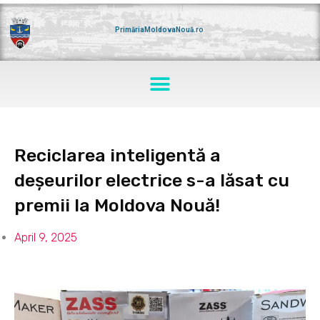
Skip
to
content
PrimăriaMoldovaNouă.ro
Menu
Reciclarea inteligentă a
deșeurilor electrice s-a lăsat cu
premii la Moldova Nouă!
April 9, 2025