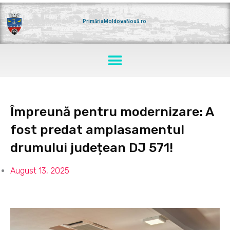
Skip
to
content
PrimăriaMoldovaNouă.ro
Menu
Împreună pentru modernizare: A
fost predat amplasamentul
drumului județean DJ 571!
August 13, 2025