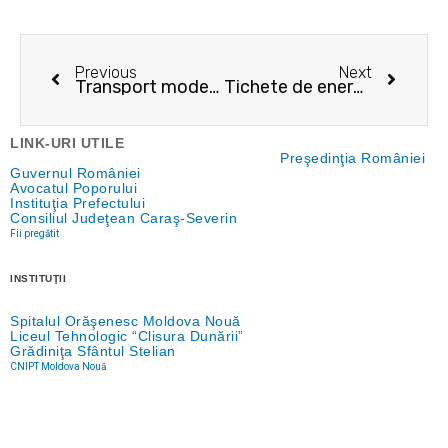
Prev
Next
Previous
Next
Transport modern și pentru elevii din Moldova Nouă!
Tichete de energie 2025 pentru consumatorii vulnerabili! Actele se depun la Primărie și la oficiile poștale începând cu 28.08.2025!
LINK-URI UTILE
Preşedinţia României
Guvernul României
Avocatul Poporului
Instituţia Prefectului
Consiliul Judeţean Caraş-Severin
Fii pregătit
INSTITUŢII
Spitalul Orăşenesc Moldova Nouă
Liceul Tehnologic “Clisura Dunării”
Grădiniţa Sfântul Stelian
CNIPT Moldova Nouă