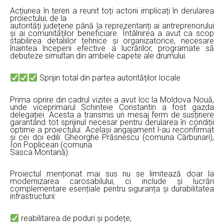
Acțiunea în teren a reunit toți actorii implicați în derularea
proiectului, de la
autorități județene până la reprezentanți ai antreprenorului
și ai comunităților beneficiare. Întâlnirea a avut ca scop
stabilirea detaliilor tehnice și organizatorice, necesare
înaintea începerii efective a lucrărilor, programate să
debuteze simultan din ambele capete ale drumului.
Sprijin total din partea autorităților locale
Prima oprire din cadrul vizitei a avut loc la Moldova Nouă,
unde viceprimarul Schinteie Constantin a fost gazda
delegației. Acesta a transmis un mesaj ferm de susținere
garantând tot sprijinul necesar pentru derularea în condiții
optime a proiectului. Același angajament l-au reconfirmat
și cei doi edili: Gheorghe Prăsnescu (comuna Cărbunari),
Ion Poplicean (comuna
Sasca Montană).
Proiectul menționat mai sus nu se limitează doar la
modernizarea carosabilului, ci include și lucrări
complementare esențiale pentru siguranța și durabilitatea
infrastructurii:
reabilitarea de poduri și podețe;