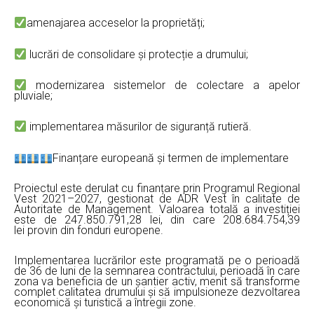
amenajarea acceselor la proprietăți;
lucrări de consolidare și protecție a drumului;
modernizarea sistemelor de colectare a apelor
pluviale;
implementarea măsurilor de siguranță rutieră.
Finanțare europeană și termen de implementare
Proiectul este derulat cu finanțare prin Programul Regional
Vest 2021–2027, gestionat de ADR Vest în calitate de
Autoritate de Management. Valoarea totală a investiției
este de 247.850.791,28 lei, din care 208.684.754,39
lei provin din fonduri europene.
Implementarea lucrărilor este programată pe o perioadă
de 36 de luni de la semnarea contractului, perioadă în care
zona va beneficia de un șantier activ, menit să transforme
complet calitatea drumului și să impulsioneze dezvoltarea
economică și turistică a întregii zone.