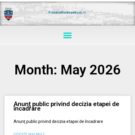
Skip
to
content
PrimăriaMoldovaNouă.ro
Menu
Month: May 2026
Anunţ public privind decizia etapei de
încadrare
Anunţ public privind decizia etapei de încadrare
CITEŞTE MAI MULT...