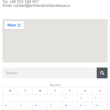
Tel. +40 255 540 997
Email: contact@primariamoldovanoua.ro
Sea
Search
May 2026
M
T
W
T
F
S
S
1
2
3
4
5
6
7
8
9
10