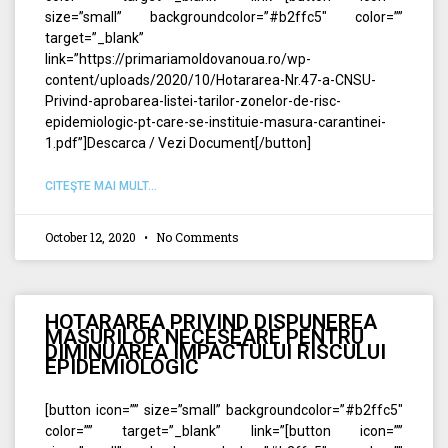
size=”small” backgroundcolor=”#b2ffc5″ color=””
target=”_blank”
link=”https://primariamoldovanoua.ro/wp-
content/uploads/2020/10/Hotararea-Nr.47-a-CNSU-
Privind-aprobarea-listei-tarilor-zonelor-de-risc-
epidemiologic-pt-care-se-instituie-masura-carantinei-
1.pdf”]Descarca / Vezi Document[/button]
CITEŞTE MAI MULT...
October 12, 2020
No Comments
HOTARAREA PRIVIND DISPUNEREA
MASURILOR NECESEARE PENTRU
DIMINUAREA IMPACTULUI RISCULUI
EPIDEMIOLOGIC
[button icon=”” size=”small” backgroundcolor=”#b2ffc5″
color=”” target=”_blank” link=”[button icon=””