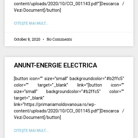
content/uploads/2020/10/CCI_001143.pdf”]Descarca /
Vezi Document[/button]
CITEŞTE MAI MULT...
October 8, 2020
No Comments
ANUNT-ENERGIE ELECTRICA
[button icon=”” size=”small” backgroundcolor=”#b2ffc5″
color=”” target=”_blank” link=”[button icon=””
size=”small” backgroundcolor=”#b2ffc5″ color=””
target=”_blank”
link=”https://primariamoldovanoua.ro/wp-
content/uploads/2020/10/CCI_001145.pdf”]Descarca /
Vezi Document[/button]
CITEŞTE MAI MULT...