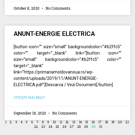
October 8, 2020
No Comments
ANUNT-ENERGIE ELECTRICA
[button icon=”” size=”small” backgroundcolor=”#b2ffc5″
color=”” target=”_blank” link=”[button icon=””
size=”small” backgroundcolor=”#b2ffc5″ color=””
target=”_blank”
link=”https://primariamoldovanoua.ro/wp-
content/uploads/2019/11/ANUNT-ENERGIE-
ELECTRICA.pdf”]Descarca / Vezi Document[/button]
CITEŞTE MAI MULT...
September 18, 2020
No Comments
1
2
3
4
5
6
7
8
9
10
11
12
13
14
15
16
17
18
19
20
21
22
23
24
25
26
27
28
29
30
31