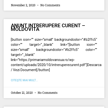
November 2, 2020
No Comments
ANUNT INTRERUPERE CURENT –
MOLDOVITA
[button icon=”” size=”small” backgroundcolor=”#b2ffc5″
color=”” target=”_blank” link=”[button icon=””
size=”small” backgroundcolor=”#b2ffc5″ color=””
target=”_blank”
link=”https://primariamoldovanoua.ro/wp-
content/uploads/2020/10/intreruperecurent.pdf”]Descarca
/ Vezi Document[/button]
CITEŞTE MAI MULT...
October 21, 2020
No Comments