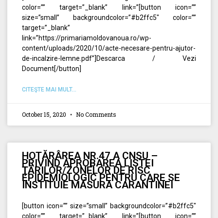
color=”” target=”_blank” link=”[button icon=””
size=”small” backgroundcolor=”#b2ffc5″ color=””
target=”_blank”
link=”https://primariamoldovanoua.ro/wp-
content/uploads/2020/10/acte-necesare-pentru-ajutor-
de-incalzire-lemne.pdf”]Descarca / Vezi
Document[/button]
CITEŞTE MAI MULT...
October 15, 2020
No Comments
HOTĂRÂREA NR.47 A CNSU –
PRIVIND APROBAREA LISTEI
ŢĂRILOR/ZONELOR DE RISC
EPIDEMIOLOGIC PENTRU CARE SE
INSTITUIE MĂSURA CARANTINEI
[button icon=”” size=”small” backgroundcolor=”#b2ffc5″
color=”” target=”_blank” link=”[button icon=””