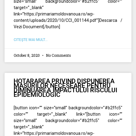
size=”small” backgroundcolor=”#b2ffc5″ color=””
target=”_blank”
link=”https://primariamoldovanoua.ro/wp-
content/uploads/2020/10/CCI_001144.pdf”]Descarca /
Vezi Document[/button]
CITEŞTE MAI MULT...
October 8, 2020
No Comments
HOTARAREA PRIVIND DISPUNEREA
MASURILOR NECESEARE PENTRU
DIMINUAREA IMPACTULUI RISCULUI
EPIDEMIOLOGIC
[button icon=”” size=”small” backgroundcolor=”#b2ffc5″
color=”” target=”_blank” link=”[button icon=””
size=”small” backgroundcolor=”#b2ffc5″ color=””
target=”_blank”
link=”https://primariamoldovanoua.ro/wp-