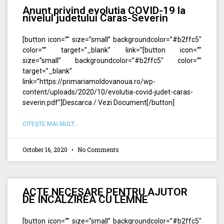
Anunt privind evolutia COVID-19 la
nivelul judetului Caras-Severin
[button icon=”” size=”small” backgroundcolor=”#b2ffc5″
color=”” target=”_blank” link=”[button icon=””
size=”small” backgroundcolor=”#b2ffc5″ color=””
target=”_blank”
link=”https://primariamoldovanoua.ro/wp-
content/uploads/2020/10/evolutia-covid-judet-caras-
severin.pdf”]Descarca / Vezi Document[/button]
CITEŞTE MAI MULT...
October 16, 2020
No Comments
ACTE NECESARE PENTRU AJUTOR
DE INCALZIREA CU LEMNE
[button icon=”” size=”small” backgroundcolor=”#b2ffc5″