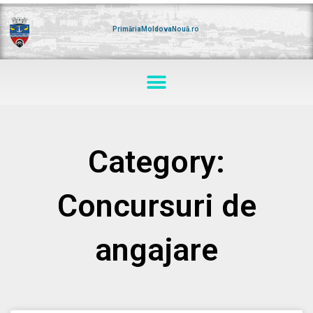
Skip
to
content
PrimăriaMoldovaNouă.ro
Menu
Category:
Concursuri de
angajare
Page
Page
Page
Page
Page