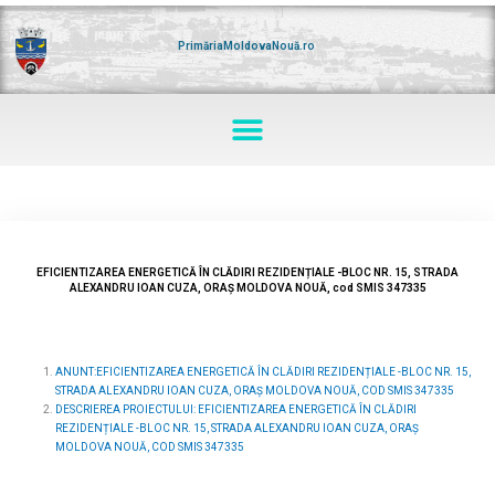
Skip
to
content
PrimăriaMoldovaNouă.ro
Menu
EFICIENTIZAREA ENERGETICĂ ÎN CLĂDIRI REZIDENȚIALE -BLOC NR. 15, STRADA
ALEXANDRU IOAN CUZA, ORAȘ MOLDOVA NOUĂ, cod SMIS 347335
ANUNT:EFICIENTIZAREA ENERGETICĂ ÎN CLĂDIRI REZIDENȚIALE -BLOC NR. 15,
STRADA ALEXANDRU IOAN CUZA, ORAȘ MOLDOVA NOUĂ, COD SMIS 347335
DESCRIEREA PROIECTULUI: EFICIENTIZAREA ENERGETICĂ ÎN CLĂDIRI
REZIDENȚIALE -BLOC NR. 15, STRADA ALEXANDRU IOAN CUZA, ORAȘ
MOLDOVA NOUĂ, COD SMIS 347335