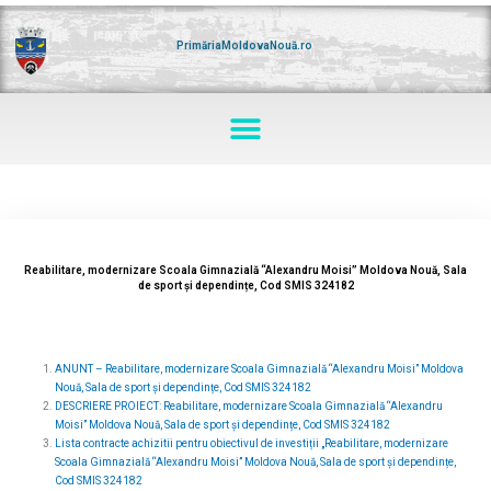
Skip
to
content
PrimăriaMoldovaNouă.ro
Menu
Reabilitare, modernizare Scoala Gimnazială “Alexandru Moisi” Moldova Nouă, Sala
de sport și dependințe, Cod SMIS 324182
ANUNT – Reabilitare, modernizare Scoala Gimnazială “Alexandru Moisi” Moldova
Nouă, Sala de sport și dependințe, Cod SMIS 324182
DESCRIERE PROIECT: Reabilitare, modernizare Scoala Gimnazială “Alexandru
Moisi” Moldova Nouă, Sala de sport și dependințe, Cod SMIS 324182
Lista contracte achizitii pentru obiectivul de investiții „Reabilitare, modernizare
Scoala Gimnazială “Alexandru Moisi” Moldova Nouă, Sala de sport și dependințe,
Cod SMIS 324182