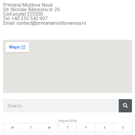
Primăria Moldova Nouă
Str. Nicolae Bălcescu nr. 26
Cod poştal 325500
Tel. +40 255 540 997
Email: contact@primariamoldovanoua.ro
Sea
Search
August 2026
M
T
W
T
F
S
S