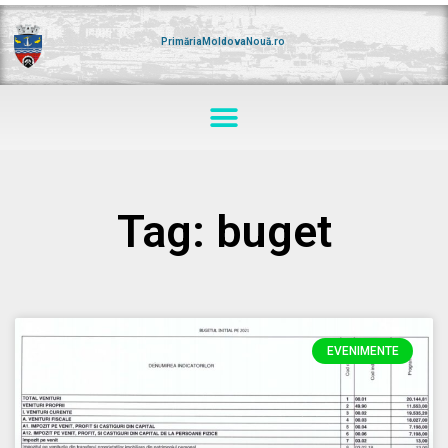
Skip
to
content
PrimăriaMoldovaNouă.ro
Menu
Tag: buget
EVENIMENTE