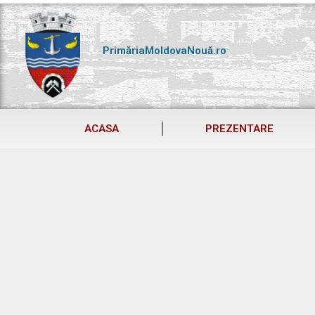
Skip
to
content
PrimăriaMoldovaNouă.ro
ACASA
PREZENTARE