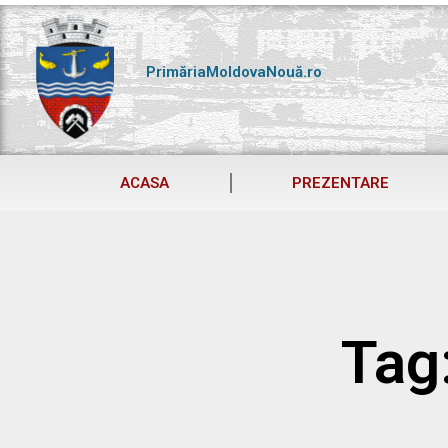
Skip
to
content
PrimăriaMoldovaNouă.ro
ACASA
PREZENTARE
Tag