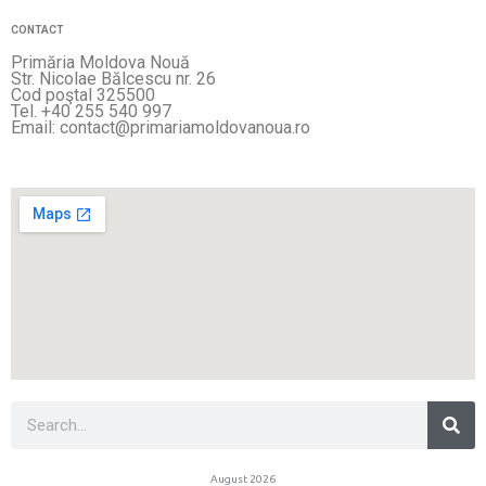
CONTACT
Primăria Moldova Nouă
Str. Nicolae Bălcescu nr. 26
Cod poştal 325500
Tel. +40 255 540 997
Email: contact@primariamoldovanoua.ro
Sea
Search
August 2026