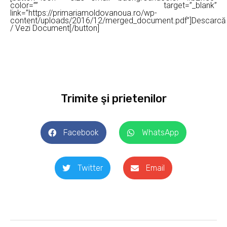
color=”” target=”_blank”
link=”https://primariamoldovanoua.ro/wp-
content/uploads/2016/12/merged_document.pdf”]Descarcă
/ Vezi Document[/button]
Trimite şi prietenilor
Facebook
WhatsApp
Twitter
Email