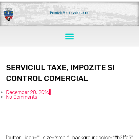
Skip
to
content
PrimăriaMoldovaNouă.ro
Menu
SERVICIUL TAXE, IMPOZITE SI
CONTROL COMERCIAL
December 28, 2016
No Comments
[button icon=”” size=”small” backgroundcolor=”#b2ffc5″