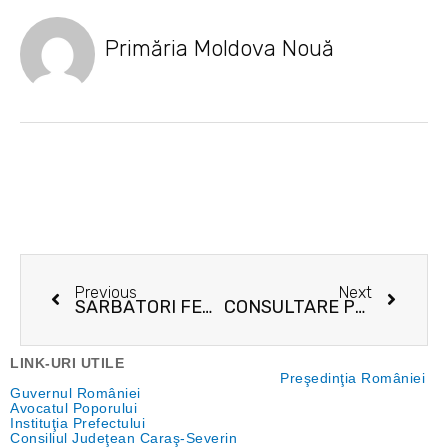
Primăria Moldova Nouă
Prev
Next
Previous
Next
SĂRBĂTORI FERICITE ȘI LA MULȚI ANI MOLDOVA NOUĂ!
CONSULTARE PUBLICĂ PRIVIND – Planul de Mobilitate Urbană Durabilă pentru Orașul Moldova Nouă
LINK-URI UTILE
Preşedinţia României
Guvernul României
Avocatul Poporului
Instituţia Prefectului
Consiliul Judeţean Caraş-Severin