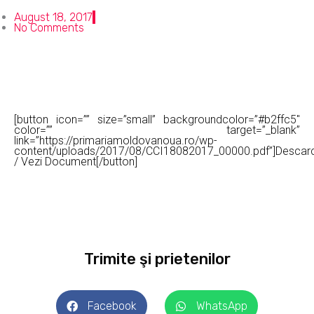
August 18, 2017
No Comments
[button icon=”” size=”small” backgroundcolor=”#b2ffc5″
color=”” target=”_blank”
link=”https://primariamoldovanoua.ro/wp-
content/uploads/2017/08/CCI18082017_00000.pdf”]Descar
/ Vezi Document[/button]
Trimite şi prietenilor
Facebook
WhatsApp