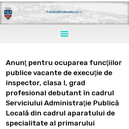
Skip
to
content
PrimăriaMoldovaNouă.ro
Menu
Anunţ pentru ocuparea funcţiilor
publice vacante de execuţie de
inspector, clasa I, grad
profesional debutant în cadrul
Serviciului Administraţie Publică
Locală din cadrul aparatului de
specialitate al primarului