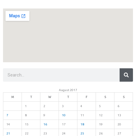
Sea
Search
August 2017
M
T
W
T
F
S
S
1
2
3
4
5
6
7
8
9
10
11
12
13
14
15
16
17
18
19
20
21
22
23
24
25
26
27