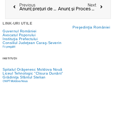
Previous
Next
Anunţ preţuri de vânzare practicate de Direcţia Silvică Caraş-Severin, pentru lemne de foc şi lemn de lucru cu diametru la capătul gros de maximum 24 cm
Anunţ şi Proces verbal pentru îndeplinirea procedurii de comunicare prin publicitate
LINK-URI UTILE
Preşedinţia României
Guvernul României
Avocatul Poporului
Instituţia Prefectului
Consiliul Judeţean Caraş-Severin
Fii pregătit
INSTITUŢII
Spitalul Orăşenesc Moldova Nouă
Liceul Tehnologic “Clisura Dunării”
Grădiniţa Sfântul Stelian
CNIPT Moldova Nouă