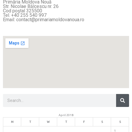
Primăria Moldova Nouă
Str. Nicolae Bălcescu nr. 26
Cod poştal 325500
Tel. +40 255 540 997
Email: contact@primariamoldovanoua.ro
Sea
Search
April 2018
M
T
W
T
F
S
S
1