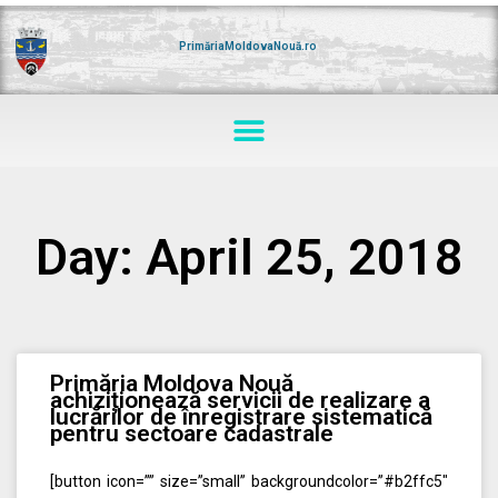
Skip
to
content
PrimăriaMoldovaNouă.ro
Menu
Day: April 25, 2018
Primăria Moldova Nouă
achiziționează servicii de realizare a
lucrărilor de înregistrare sistematică
pentru sectoare cadastrale
[button icon=”” size=”small” backgroundcolor=”#b2ffc5″