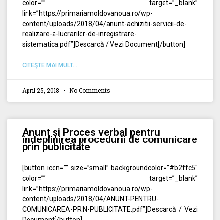
color=”” target=”_blank”
link=”https://primariamoldovanoua.ro/wp-
content/uploads/2018/04/anunt-achizitii-servicii-de-
realizare-a-lucrarilor-de-inregistrare-
sistematica.pdf”]Descarcă / Vezi Document[/button]
CITEŞTE MAI MULT...
April 25, 2018
No Comments
Anunţ şi Proces verbal pentru
îndeplinirea procedurii de comunicare
prin publicitate
[button icon=”” size=”small” backgroundcolor=”#b2ffc5″
color=”” target=”_blank”
link=”https://primariamoldovanoua.ro/wp-
content/uploads/2018/04/ANUNT-PENTRU-
COMUNICAREA-PRIN-PUBLICITATE.pdf”]Descarcă / Vezi
Document[/button]