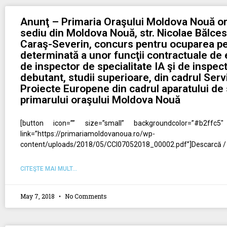
Anunţ – Primaria Oraşului Moldova Nouă or
sediu din Moldova Nouă, str. Nicolae Bălcesc
Caraş-Severin, concurs pentru ocuparea pe
determinată a unor funcţii contractuale de
de inspector de specialitate IA şi de inspect
debutant, studii superioare, din cadrul Servic
Proiecte Europene din cadrul aparatului de s
primarului oraşului Moldova Nouă
[button icon=”” size=”small” backgroundcolor=”#b2ffc5″
link=”https://primariamoldovanoua.ro/wp-
content/uploads/2018/05/CCI07052018_00002.pdf”]Descarcă / 
CITEŞTE MAI MULT...
May 7, 2018
No Comments