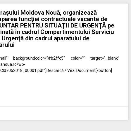
Oraşului Moldova Nouă, organizează
parea funcţiei contractuale vacante de
UNTAR PENTRU SITUAŢII DE URGENŢĂ pe
nată în cadrul Compartimentului Serviciu
e Urgenţă din cadrul aparatului de
arului
all” backgroundcolor=”#b2ffc5″ color=”” target=”_blank”
ovanoua.ro/wp-
CI07052018_00001.pdf”]Descarcă / Vezi Document[/button]