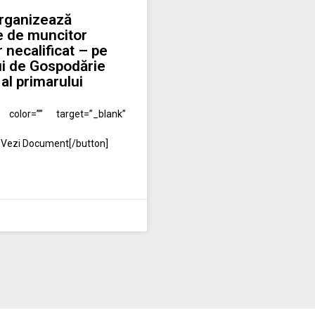
organizează
e de muncitor
r necalificat – pe
ui de Gospodărie
 al primarului
 color=”” target=”_blank”
Vezi Document[/button]