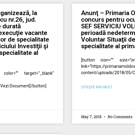
ganizează, la
Anunţ – Primaria 
u nr.26, jud.
concurs pentru ocu
 durată
SEF SERVICIU VOL
 execuţie vacante
perioadă nedetermi
or de specialitate
Voluntar Situaţii d
iului Investiţii şi
specialitate al prim
pecialitate al
[button icon=”” size=”sm
link=”https://primariamold
content/uploads/2018/05/C
 color=”” target=”_blank”
Vezi Document[/button]
CITEŞTE MAI MULT...
May 7, 2018
No Comments