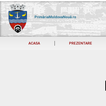
Skip
to
content
PrimăriaMoldovaNouă.ro
ACASA
PREZENTARE