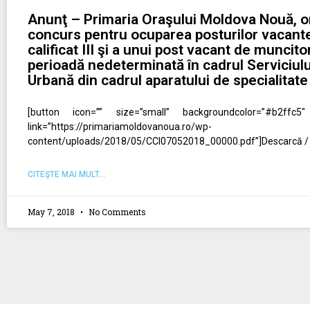
Anunţ – Primaria Oraşului Moldova Nouă, 
concurs pentru ocuparea posturilor vacant
calificat III şi a unui post vacant de muncito
perioadă nedeterminată în cadrul Serviciul
Urbană din cadrul aparatului de specialitate
[button icon=”” size=”small” backgroundcolor=”#b2ffc5″
link=”https://primariamoldovanoua.ro/wp-
content/uploads/2018/05/CCI07052018_00000.pdf”]Descarcă / 
CITEŞTE MAI MULT...
May 7, 2018
No Comments