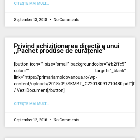
CITEŞTE MAI MULT...
September 13, 2018
No Comments
Privind achiziţionarea directă a unui
,,Pachet produse de curățenie’’
[button icon=”” size=”small” backgroundcolor=”#b2ffc5″
color=”” target=”_blank”
link=”https://primariamoldovanoua.ro/wp-
content/uploads/2018/09/SKMBT_C22018091210480.pdf”]Des
/ Vezi Document[/button]
CITEŞTE MAI MULT...
September 12, 2018
No Comments