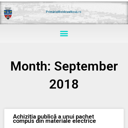
Skip
to
content
PrimăriaMoldovaNouă.ro
Menu
Month: September
2018
Achiziția publică a unui pachet
compus din materiale electrice