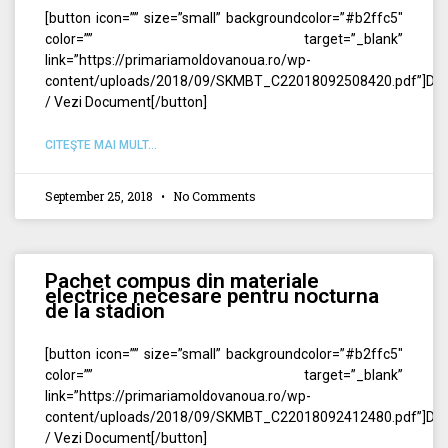
[button icon=”” size=”small” backgroundcolor=”#b2ffc5″
color=”” target=”_blank”
link=”https://primariamoldovanoua.ro/wp-
content/uploads/2018/09/SKMBT_C22018092508420.pdf”]Des
/ Vezi Document[/button]
CITEŞTE MAI MULT...
September 25, 2018
No Comments
Pachet compus din materiale
electrice necesare pentru nocturna
de la stadion
[button icon=”” size=”small” backgroundcolor=”#b2ffc5″
color=”” target=”_blank”
link=”https://primariamoldovanoua.ro/wp-
content/uploads/2018/09/SKMBT_C22018092412480.pdf”]Des
/ Vezi Document[/button]