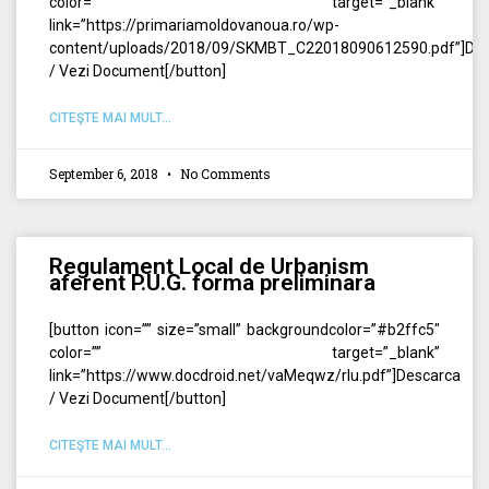
color=”” target=”_blank”
link=”https://primariamoldovanoua.ro/wp-
content/uploads/2018/09/SKMBT_C22018090612590.pdf”]Des
/ Vezi Document[/button]
CITEŞTE MAI MULT...
September 6, 2018
No Comments
Regulament Local de Urbanism
aferent P.U.G. forma preliminara
[button icon=”” size=”small” backgroundcolor=”#b2ffc5″
color=”” target=”_blank”
link=”https://www.docdroid.net/vaMeqwz/rlu.pdf”]Descarca
/ Vezi Document[/button]
CITEŞTE MAI MULT...