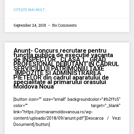
CITEŞTE MAI MULT...
September 24, 2018
No Comments
Anunț- Concurs recrutare pentru
functia publica de executie vacanta
de INSPECTOR , CLASA 1 , GRAD
PROFESIONAL DEBUTANT IN CADRUL
SERVICIULUI PATRIMONIU,TAXE
,IMPOZITE SI ADMINISTRAREA
PIETELOR din cadrul aparatului de
specialitate al primarului orasului
Moldova Noua
[button icon=”” size=”small” backgroundcolor=”#b2ffc5″
color=”” target=”_blank”
link=”https://primariamoldovanoua.ro/wp-
content/uploads/2018/09/anunt.pdf”]Descarca / Vezi
Document[/button]