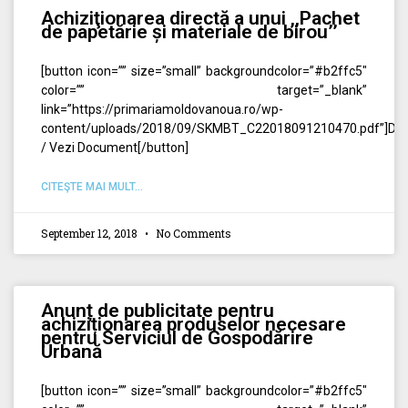
Achiziţionarea directă a unui ,,Pachet
de papetărie și materiale de birou’’
[button icon=”” size=”small” backgroundcolor=”#b2ffc5″
color=”” target=”_blank”
link=”https://primariamoldovanoua.ro/wp-
content/uploads/2018/09/SKMBT_C22018091210470.pdf”]Des
/ Vezi Document[/button]
CITEŞTE MAI MULT...
September 12, 2018
No Comments
Anunț de publicitate pentru
achiziționarea produselor necesare
pentru Serviciul de Gospodărire
Urbană
[button icon=”” size=”small” backgroundcolor=”#b2ffc5″