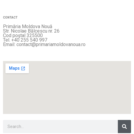
CONTACT
Primăria Moldova Nouă
Str. Nicolae Bălcescu nr. 26
Cod poştal 325500
Tel. +40 255 540 997
Email: contact@primariamoldovanoua.ro
Sea
Search