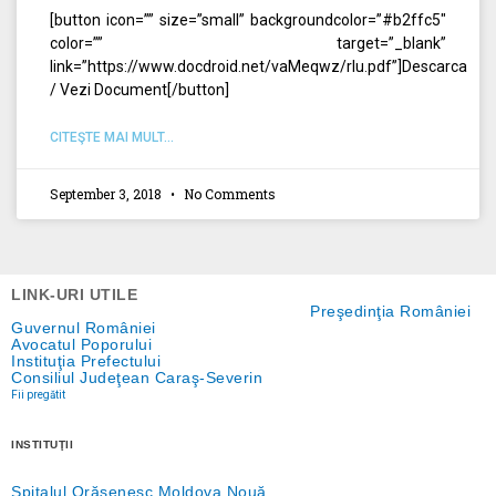
[button icon=”” size=”small” backgroundcolor=”#b2ffc5″
color=”” target=”_blank”
link=”https://www.docdroid.net/vaMeqwz/rlu.pdf”]Descarca
/ Vezi Document[/button]
CITEŞTE MAI MULT...
September 3, 2018
No Comments
LINK-URI UTILE
Preşedinţia României
Guvernul României
Avocatul Poporului
Instituţia Prefectului
Consiliul Judeţean Caraş-Severin
Fii pregătit
INSTITUŢII
Spitalul Orăşenesc Moldova Nouă