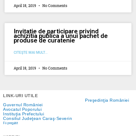
April 18, 2019
No Comments
Invitatie de participare privind
achizitia publica a unui pachet de
produse de curatenie
CITEŞTE MAI MULT...
April 18, 2019
No Comments
LINK-URI UTILE
Preşedinţia României
Guvernul României
Avocatul Poporului
Instituţia Prefectului
Consiliul Judeţean Caraş-Severin
Fii pregătit