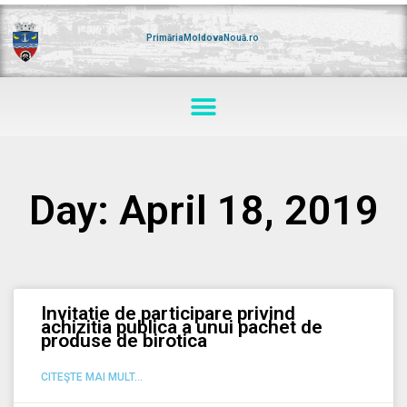
Skip
to
content
PrimăriaMoldovaNouă.ro
Menu
Day: April 18, 2019
Invitatie de participare privind
achizitia publica a unui pachet de
produse de birotica
CITEŞTE MAI MULT...