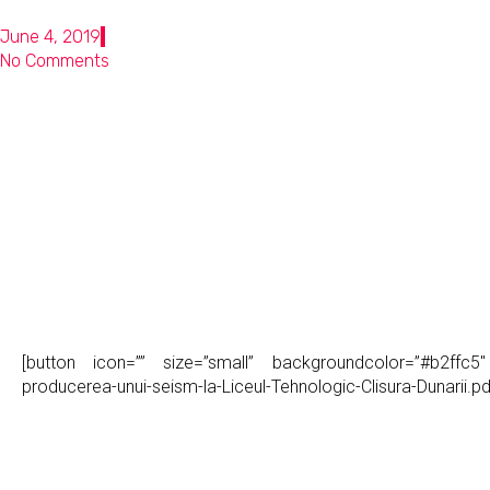
June 4, 2019
No Comments
[button icon=”” size=”small” backgroundcolor=”#b2ffc5″ c
producerea-unui-seism-la-Liceul-Tehnologic-Clisura-Dunarii.p