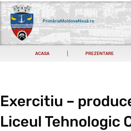
Skip
to
content
PrimăriaMoldovaNouă.ro
ACASA
PREZENTARE
Exercitiu – produc
Liceul Tehnologic C