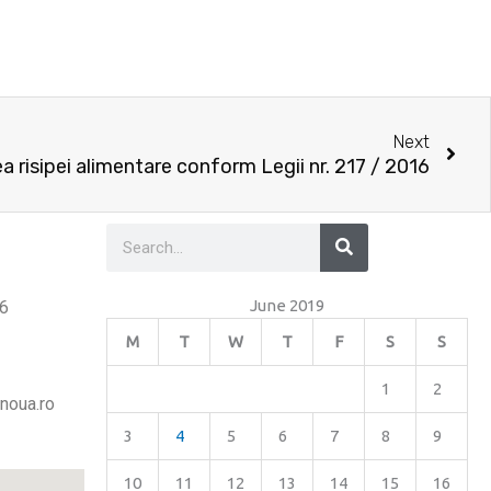
Nex
Next
a risipei alimentare conform Legii nr. 217 / 2016
Search
Search
June 2019
26
M
T
W
T
F
S
S
1
2
noua.ro
3
4
5
6
7
8
9
10
11
12
13
14
15
16