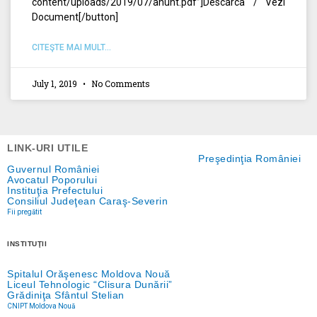
content/uploads/2019/07/anunt.pdf”]Descarca / Vezi
Document[/button]
CITEŞTE MAI MULT...
July 1, 2019
No Comments
LINK-URI UTILE
Preşedinţia României
Guvernul României
Avocatul Poporului
Instituţia Prefectului
Consiliul Judeţean Caraş-Severin
Fii pregătit
INSTITUŢII
Spitalul Orăşenesc Moldova Nouă
Liceul Tehnologic “Clisura Dunării”
Grădiniţa Sfântul Stelian
CNIPT Moldova Nouă