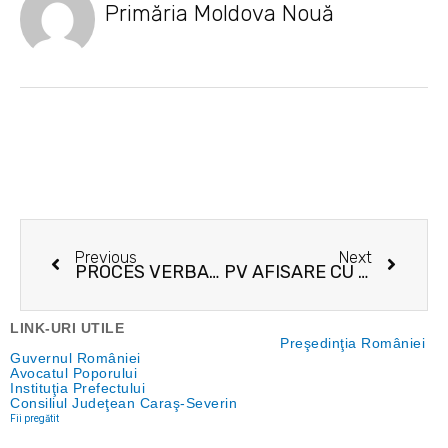
Primăria Moldova Nouă
Prev
Next
Previous
Next
PROCES VERBAL 20.11.2019
PV AFISARE CU ANTET ANUNT COLECTIV 14.01.2020
LINK-URI UTILE
Preşedinţia României
Guvernul României
Avocatul Poporului
Instituţia Prefectului
Consiliul Judeţean Caraş-Severin
Fii pregătit