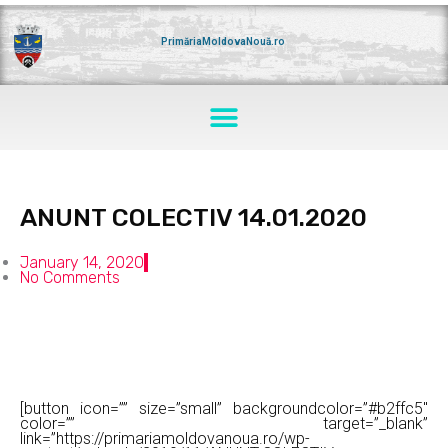
Skip
to
content
PrimăriaMoldovaNouă.ro
Menu
ANUNT COLECTIV 14.01.2020
January 14, 2020
No Comments
[button icon=”” size=”small” backgroundcolor=”#b2ffc5″
color=”” target=”_blank”
link=”https://primariamoldovanoua.ro/wp-