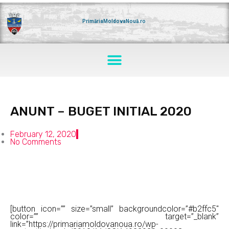
Skip
to
content
PrimăriaMoldovaNouă.ro
Menu
ANUNT – BUGET INITIAL 2020
February 12, 2020
No Comments
[button icon=”” size=”small” backgroundcolor=”#b2ffc5″
color=”” target=”_blank”
link=”https://primariamoldovanoua.ro/wp-