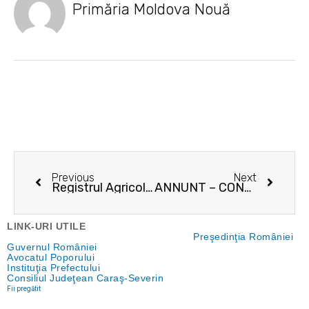
Primăria Moldova Nouă
Prev
Next
Previous
Next
Registrul Agricol, schimbat începând cu anul 2020!
ANNUNT – CONCURS
LINK-URI UTILE
Preşedinţia României
Guvernul României
Avocatul Poporului
Instituţia Prefectului
Consiliul Judeţean Caraş-Severin
Fii pregătit