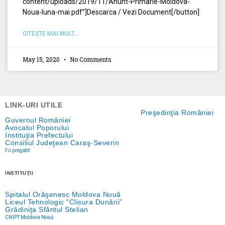
content/uploads/2019/11/Anunt-Primarie-Moldova-
Noua-luna-mai.pdf”]Descarca / Vezi Document[/button]
CITEŞTE MAI MULT...
May 15, 2020
No Comments
LINK-URI UTILE
Preşedinţia României
Guvernul României
Avocatul Poporului
Instituţia Prefectului
Consiliul Judeţean Caraş-Severin
Fii pregătit
INSTITUŢII
Spitalul Orăşenesc Moldova Nouă
Liceul Tehnologic “Clisura Dunării”
Grădiniţa Sfântul Stelian
CNIPT Moldova Nouă