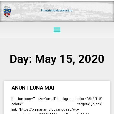
Skip
to
content
PrimăriaMoldovaNouă.ro
Menu
Day: May 15, 2020
ANUNT-LUNA MAI
[button icon=”” size=”small” backgroundcolor=”#b2ffc5″
color=”” target=”_blank”
link=”https://primariamoldovanoua.ro/wp-