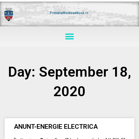
Skip
to
content
PrimăriaMoldovaNouă.ro
Menu
Day: September 18,
2020
ANUNT-ENERGIE ELECTRICA