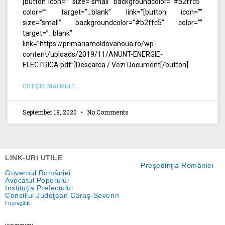
[button icon=”” size=”small” backgroundcolor=”#b2ffc5″
color=”” target=”_blank” link=”[button icon=””
size=”small” backgroundcolor=”#b2ffc5″ color=””
target=”_blank”
link=”https://primariamoldovanoua.ro/wp-
content/uploads/2019/11/ANUNT-ENERGIE-
ELECTRICA.pdf”]Descarca / Vezi Document[/button]
CITEŞTE MAI MULT...
September 18, 2020
No Comments
LINK-URI UTILE
Preşedinţia României
Guvernul României
Avocatul Poporului
Instituţia Prefectului
Consiliul Judeţean Caraş-Severin
Fii pregătit