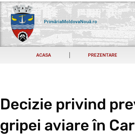
Skip
to
content
PrimăriaMoldovaNouă.ro
ACASA
PREZENTARE
Decizie privind pre
gripei aviare în C