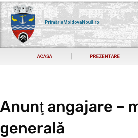
Skip
to
content
PrimăriaMoldovaNouă.ro
ACASA
PREZENTARE
Anunţ angajare – 
generală