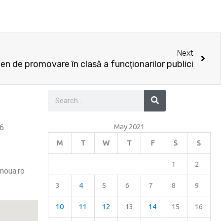
Nex
Next
n de promovare în clasă a funcţionarilor publici
Search
Search
May 2021
26
M
T
W
T
F
S
S
1
2
noua.ro
3
4
5
6
7
8
9
10
11
12
13
14
15
16