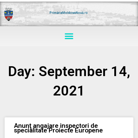
Skip
to
content
PrimăriaMoldovaNouă.ro
Menu
Day: September 14,
2021
Anunţ angajare inspectori de
specialitate Proiecte Europene