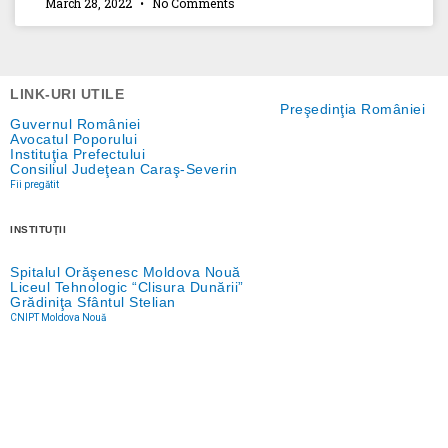
March 28, 2022
No Comments
LINK-URI UTILE
Preşedinţia României
Guvernul României
Avocatul Poporului
Instituţia Prefectului
Consiliul Judeţean Caraş-Severin
Fii pregătit
INSTITUŢII
Spitalul Orăşenesc Moldova Nouă
Liceul Tehnologic “Clisura Dunării”
Grădiniţa Sfântul Stelian
CNIPT Moldova Nouă