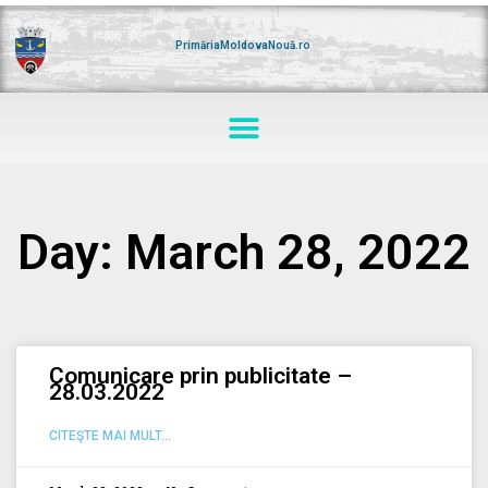
Skip
to
content
PrimăriaMoldovaNouă.ro
Menu
Day: March 28, 2022
Comunicare prin publicitate –
28.03.2022
CITEŞTE MAI MULT...