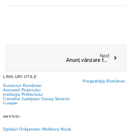
Next
Next
Anunţ vânzare teren agricol – Legea 17/2014
LINK-URI UTILE
Preşedinţia României
Guvernul României
Avocatul Poporului
Instituţia Prefectului
Consiliul Judeţean Caraş-Severin
Fii pregătit
INSTITUŢII
Spitalul Orăşenesc Moldova Nouă