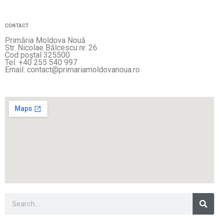
CONTACT
Primăria Moldova Nouă
Str. Nicolae Bălcescu nr. 26
Cod poştal 325500
Tel. +40 255 540 997
Email: contact@primariamoldovanoua.ro
Sea
Search