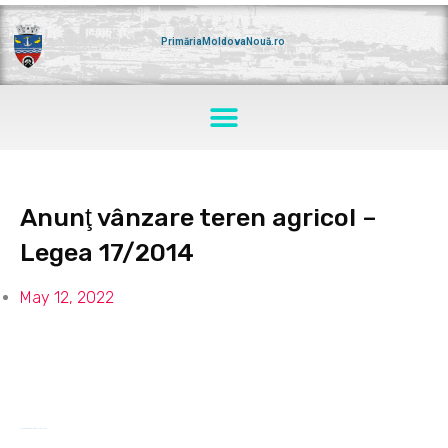
Skip
to
content
PrimăriaMoldovaNouă.ro
Menu
Anunţ vânzare teren agricol –
Legea 17/2014
May 12, 2022
Anunt-vanzare-teren-agricol
Download