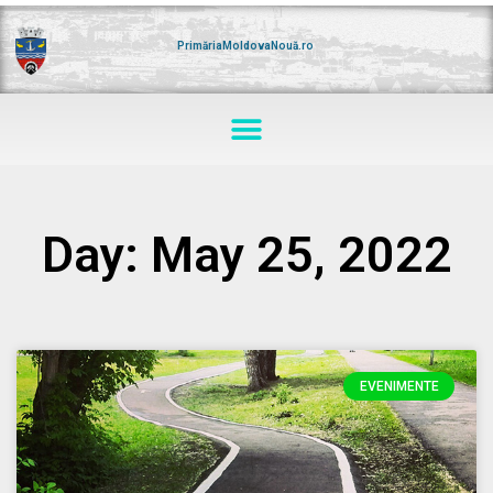
Skip
to
content
PrimăriaMoldovaNouă.ro
Menu
Day: May 25, 2022
EVENIMENTE