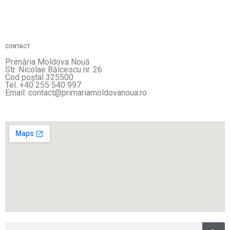
CONTACT
Primăria Moldova Nouă
Str. Nicolae Bălcescu nr. 26
Cod poştal 325500
Tel. +40 255 540 997
Email: contact@primariamoldovanoua.ro
Sea
Search