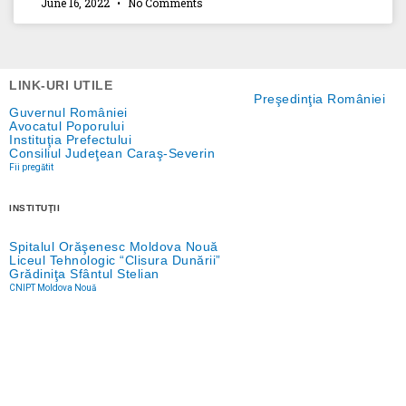
June 16, 2022
No Comments
LINK-URI UTILE
Preşedinţia României
Guvernul României
Avocatul Poporului
Instituţia Prefectului
Consiliul Judeţean Caraş-Severin
Fii pregătit
INSTITUŢII
Spitalul Orăşenesc Moldova Nouă
Liceul Tehnologic “Clisura Dunării”
Grădiniţa Sfântul Stelian
CNIPT Moldova Nouă