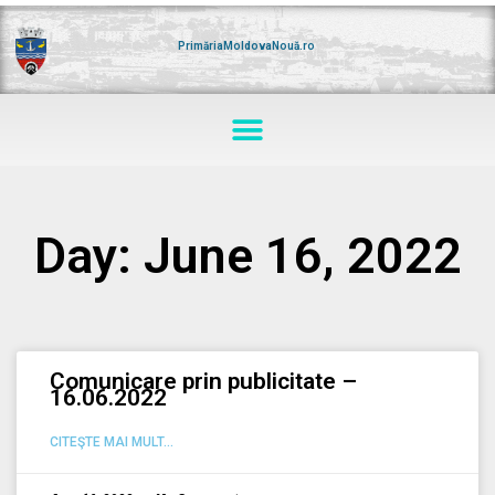
Skip
to
content
PrimăriaMoldovaNouă.ro
Menu
Day: June 16, 2022
Comunicare prin publicitate –
16.06.2022
CITEŞTE MAI MULT...