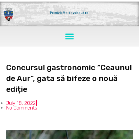
Skip
to
content
PrimăriaMoldovaNouă.ro
Menu
Concursul gastronomic “Ceaunul
de Aur”, gata să bifeze o nouă
ediție
July 18, 2022
No Comments