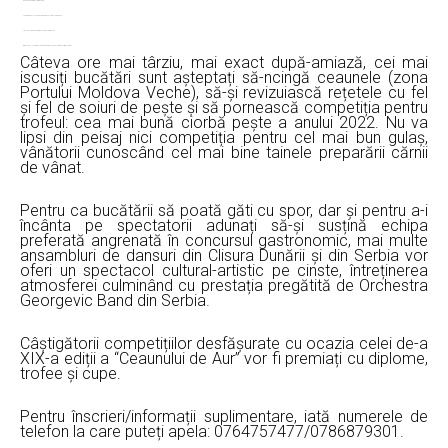
pescuit sportiv – Faleza Dunării;
tenis de masă – Sala de Sport a orașului Moldova Nouă;
șah – Sala de Sport a orașului Moldova Nouă;
minifotbal – stadionul “Moise Străinescu” Moldova Nouă (Boșneag).
Câteva ore mai târziu, mai exact după-amiază, cei mai
iscusiți bucătări sunt așteptați să-ncingă ceaunele (zona
Portului Moldova Veche), să-și revizuiască rețetele cu fel
și fel de soiuri de pește și să pornească competiția pentru
trofeul: cea mai bună ciorbă pește a anului 2022. Nu va
lipsi din peisaj nici competiția pentru cel mai bun gulaș,
vânătorii cunoscând cel mai bine tainele preparării cărnii
de vânat.
Pentru ca bucătării să poată găti cu spor, dar și pentru a-i
încânta pe spectatorii adunați să-și susțină echipa
preferată angrenată în concursul gastronomic, mai multe
ansambluri de dansuri din Clisura Dunării și din Serbia vor
oferi un spectacol cultural-artistic pe cinste, întreținerea
atmosferei culminând cu prestația pregătită de Orchestra
Georgevic Band din Serbia.
Câștigătorii competițiilor desfășurate cu ocazia celei de-a
XIX-a ediții a “Ceaunului de Aur” vor fi premiați cu diplome,
trofee și cupe.
Pentru înscrieri/informații suplimentare, iată numerele de
telefon la care puteți apela: 0764757477/0786879301.