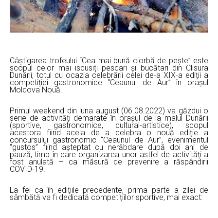
Câștigarea trofeului “Cea mai bună ciorbă de pește” este
scopul celor mai iscusiți pescari și bucătari din Clisura
Dunării, totul cu ocazia celebrării celei de-a XIX-a ediții a
competiției gastronomice “Ceaunul de Aur” în orașul
Moldova Nouă.
Primul weekend din luna august (06.08.2022) va găzdui o
serie de activități demarate în orașul de la malul Dunării
(sportive, gastronomice, cultural-artistice), scopul
acestora fiind acela de a celebra o nouă ediție a
concursului gastronomic “Ceaunul de Aur”, evenimentul
“gustos” fiind așteptat cu nerăbdare după doi ani de
pauză, timp în care organizarea unor astfel de activități a
fost anulată – ca măsură de prevenire a răspândirii
COVID-19.
La fel ca în edițiile precedente, prima parte a zilei de
sâmbătă va fi dedicată competițiilor sportive, mai exact: