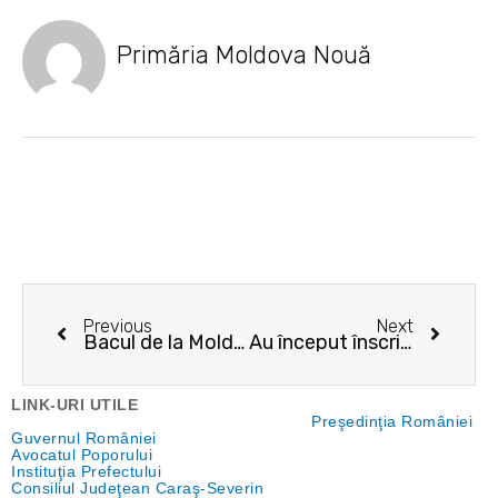
Primăria Moldova Nouă
Prev
Next
Previous
Next
Bacul de la Moldova Nouă circulă din nou pe Dunăre
Au început înscrierile pentru Cupa de Vară la minifotbal
LINK-URI UTILE
Preşedinţia României
Guvernul României
Avocatul Poporului
Instituţia Prefectului
Consiliul Judeţean Caraş-Severin