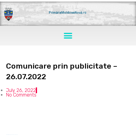
Skip
to
content
PrimăriaMoldovaNouă.ro
Menu
Comunicare prin publicitate –
26.07.2022
July 26, 2022
No Comments
Comunicare-prin-publicitate-–-26.07.2022-1
Download