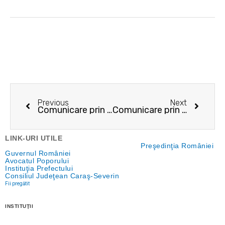
Prev
Next
Previous
Next
Comunicare prin publicitate – 13.07.2022
Comunicare prin publicitate – 19.08.2022
LINK-URI UTILE
Preşedinţia României
Guvernul României
Avocatul Poporului
Instituţia Prefectului
Consiliul Judeţean Caraş-Severin
Fii pregătit
INSTITUŢII