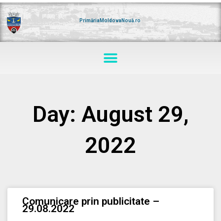
Skip
to
content
PrimăriaMoldovaNouă.ro
Menu
Day: August 29,
2022
Comunicare prin publicitate –
29.08.2022