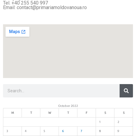
Tel. +40 255 540 997
Email: contact@primariamoldovanoua.ro
Sea
Search
October 2022
M
T
W
T
F
S
S
1
2
3
4
5
6
7
8
9