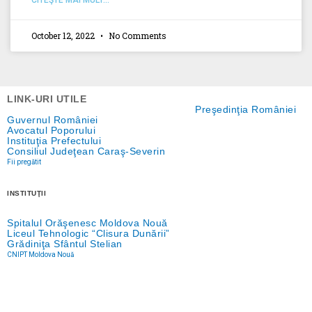
CITEŞTE MAI MULT...
October 12, 2022
No Comments
LINK-URI UTILE
Preşedinţia României
Guvernul României
Avocatul Poporului
Instituţia Prefectului
Consiliul Judeţean Caraş-Severin
Fii pregătit
INSTITUŢII
Spitalul Orăşenesc Moldova Nouă
Liceul Tehnologic “Clisura Dunării”
Grădiniţa Sfântul Stelian
CNIPT Moldova Nouă